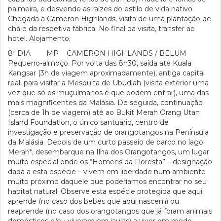
palmeira, e desvende as raízes do estilo de vida nativo.
Chegada a Cameron Highlands, visita de uma plantação de
chá e da respetiva fábrica. No final da visita, transfer ao
hotel. Alojamento.
8º DIA MP CAMERON HIGHLANDS / BELUM
Pequeno-almoço. Por volta das 8h30, saída até Kuala
Kangsar (3h de viagem aproximadamente), antiga capital
real, para visitar a Mesquita de Ubudiah (visita exterior uma
vez que só os muçulmanos é que podem entrar), uma das
mais magnificentes da Malásia. De seguida, continuação
(cerca de 1h de viagem) até ao Bukit Merah Orang Utan
Island Foundation, o único santuário, centro de
investigação e preservação de orangotangos na Península
da Malásia. Depois de um curto passeio de barco no lago
Merah*, desembarque na Ilha dos Orangotangos, um lugar
muito especial onde os “Homens da Floresta” – designação
dada a esta espécie – vivem em liberdade num ambiente
muito próximo daquele que poderíamos encontrar no seu
habitat natural. Observe esta espécie protegida que aqui
aprende (no caso dos bebés que aqui nascem) ou
reaprende (no caso dos orangotangos que já foram animais