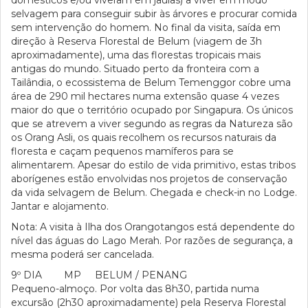
domésticos e/ou viveram em jaulas) a viver em modo
selvagem para conseguir subir às árvores e procurar comida
sem intervenção do homem. No final da visita, saída em
direção à Reserva Florestal de Belum (viagem de 3h
aproximadamente), uma das florestas tropicais mais
antigas do mundo. Situado perto da fronteira com a
Tailândia, o ecossistema de Belum Temenggor cobre uma
área de 290 mil hectares numa extensão quase 4 vezes
maior do que o território ocupado por Singapura. Os únicos
que se atrevem a viver segundo as regras da Natureza são
os Orang Asli, os quais recolhem os recursos naturais da
floresta e caçam pequenos mamíferos para se
alimentarem. Apesar do estilo de vida primitivo, estas tribos
aborígenes estão envolvidas nos projetos de conservação
da vida selvagem de Belum. Chegada e check-in no Lodge.
Jantar e alojamento.
Nota: A visita à Ilha dos Orangotangos está dependente do
nível das águas do Lago Merah. Por razões de segurança, a
mesma poderá ser cancelada.
9º DIA MP BELUM / PENANG
Pequeno-almoço. Por volta das 8h30, partida numa
excursão (2h30 aproximadamente) pela Reserva Florestal