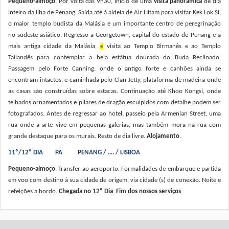
Pequeno-almoço
. Por volta das 9h30, início de uma
visita panorâmica
de dia
inteiro da Ilha de Penang. Saída até à aldeia de Air Hitam para visitar Kek Lok Si,
o maior templo budista da Malásia e um importante centro de peregrinação
no sudeste asiático. Regresso a Georgetown, capital do estado de Penang e a
mais antiga cidade da Malásia,
e
visita ao Templo Birmanês e ao Templo
Tailandês para contemplar a bela estátua dourada do Buda Reclinado.
Passagem pelo Forte Canning, onde o antigo forte e canhões ainda se
encontram intactos, e caminhada pelo Clan Jetty, plataforma de madeira onde
as casas são construídas sobre estacas. Continuação até Khoo Kongsi, onde
telhados ornamentados e pilares de dragão esculpidos com detalhe podem ser
fotografados. Antes de regressar ao hotel, passeio pela Armenian Street, uma
rua onde a arte vive em pequenas galerias, mas também mora na rua com
grande destaque para os murais. Resto de dia livre.
Alojamento
.
11º/12º DIA PA PENANG / …. / LISBOA
Pequeno-almoço
. Transfer ao aeroporto. Formalidades de embarque e partida
em voo com destino à sua cidade de origem, via cidade (s) de conexão. Noite e
refeições a bordo.
Chegada no 12º Dia
.
Fim dos nossos serviços
.