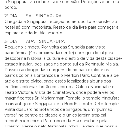
a Singapura, via cidade (s) de conexão. Refeições e noite a
bordo.
2º DIA SA SINGAPURA
Chegada a Singapura, receção no aeroporto e transfer ao
hotel só com motorista. Resto de dia livre para começar a
explorar a cidade. Alojamento.
3º DIA APA SINGAPURA
Pequeno-almoço. Por volta das 9h, saída para visita
panorâmica (4h aproximadamente) com guia local para
descobrir a história, a cultura e o estilo de vida desta cidade-
estado insular, localizada na ponta sul da Península Malaia.
Passeio ao longo das margens do rio para explorar os
bairros coloniais britânicos e o Merlion Park. Continue a pé
até o distrito cívico, onde estão localizados alguns dos
edifícios coloniais britânicos como a Galeria Nacional e o
Teatro Victoria. Visita de Chinatown, onde poderá ver os
magnificentes Sri Mariamman Temple, o templo hinduísta
mais antigo de Singapura, e o Buddha Tooth Relic Temple.
Visita dos Jardins Botânicos de Singapura, um "pulmão
verde" no centro da cidade e o único jardim tropical
reconhecido como Património da Humanidade pela
Unesco. Passeio pelo National Orchid Garden, que possui