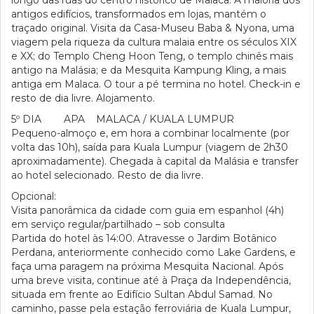
longo das ruas do centro histórico de Malaca. A maioria dos
antigos edifícios, transformados em lojas, mantém o
traçado original. Visita da Casa-Museu Baba & Nyona, uma
viagem pela riqueza da cultura malaia entre os séculos XIX
e XX; do Templo Cheng Hoon Teng, o templo chinês mais
antigo na Malásia; e da Mesquita Kampung Kling, a mais
antiga em Malaca. O tour a pé termina no hotel. Check-in e
resto de dia livre. Alojamento.
5º DIA APA MALACA / KUALA LUMPUR
Pequeno-almoço e, em hora a combinar localmente (por
volta das 10h), saída para Kuala Lumpur (viagem de 2h30
aproximadamente). Chegada à capital da Malásia e transfer
ao hotel selecionado. Resto de dia livre.
Opcional:
Visita panorâmica da cidade com guia em espanhol (4h)
em serviço regular/partilhado – sob consulta
Partida do hotel às 14:00. Atravesse o Jardim Botânico
Perdana, anteriormente conhecido como Lake Gardens, e
faça uma paragem na próxima Mesquita Nacional. Após
uma breve visita, continue até à Praça da Independência,
situada em frente ao Edifício Sultan Abdul Samad. No
caminho, passe pela estação ferroviária de Kuala Lumpur,