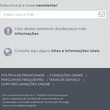
Subscreva já a nossa
newsletter
!
Caso deseje esclarecer dúvidas peça mais
Informações
Consulte aqui alguns
Sites e Informações úteis
POLÍTICA DE PRIVACIDADE
CONDIÇÕES GERAIS
|
|
PERGUNTAS FREQUENTES
TAXAS DE SERVIÇO
|
|
LIVRO RECLAMAÇÕES ONLINE
|
Em cumprimento da lei nº 144/2015 informamos que
para a resolução de conflitos de consumo deve ser
contactada a comissão arbitral do Turismo de Portugal
www.turismodeportugal.pt