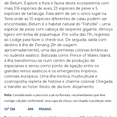
de Belum. Explore a flora e fauna deste ecossistema com
mais 316 espécies de aves, 23 espécies de peixe e 5
espécies de tartaruga. Para além de ser o único lugar na
Terra onde as 10 espécies diferentes de calau podem ser
encontradas, Belum é o habitat natural do “Fishzilla” – uma
espécie de peixe com cabeça de serpente gigante. Almoço
ligeiro em bolsa de piquenique. Por volta das 11h, regresso
ao Lodge para fazer o check-out. De seguida, saída com
destino à ilha de Penang (3h de viagem
aproximadamente), uma das primeiras colónias britânicas
no sudeste asiático. Batizada como Prince of Wales Island,
a ilha transformou-se num centro de produção de
especiarias e serviu como ponto de ligação entre os
grandes reinos asiáticos e os emergentes impérios
coloniais europeus. Uma ilha exótica, multicultural e
cosmopolita, repleta de história e charme colonial. Chegada
e transfer ao hotel. Resto de dia livre. Alojamento.
Nota
: Considerando o percurso a pé na floresta, recomendamos que leve
consigo calçado confortável, uma capa de chuva, um chapéu e proteção solar.
10º DIA APA PENANG