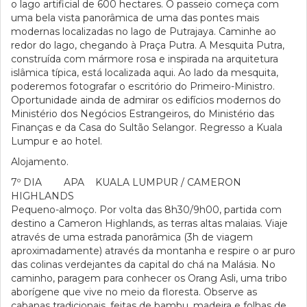
o lago artificial de 600 hectares. O passeio começa com
uma bela vista panorâmica de uma das pontes mais
modernas localizadas no lago de Putrajaya. Caminhe ao
redor do lago, chegando à Praça Putra. A Mesquita Putra,
construída com mármore rosa e inspirada na arquitetura
islâmica típica, está localizada aqui. Ao lado da mesquita,
poderemos fotografar o escritório do Primeiro-Ministro.
Oportunidade ainda de admirar os edifícios modernos do
Ministério dos Negócios Estrangeiros, do Ministério das
Finanças e da Casa do Sultão Selangor. Regresso a Kuala
Lumpur e ao hotel.
Alojamento.
7º DIA APA KUALA LUMPUR / CAMERON
HIGHLANDS
Pequeno-almoço. Por volta das 8h30/9h00, partida com
destino a Cameron Highlands, as terras altas malaias. Viaje
através de uma estrada panorâmica (3h de viagem
aproximadamente) através da montanha e respire o ar puro
das colinas verdejantes da capital do chá na Malásia. No
caminho, paragem para conhecer os Orang Asli, uma tribo
aborígene que vive no meio da floresta. Observe as
cabanas tradicionais, feitas de bambu, madeira e folhas de