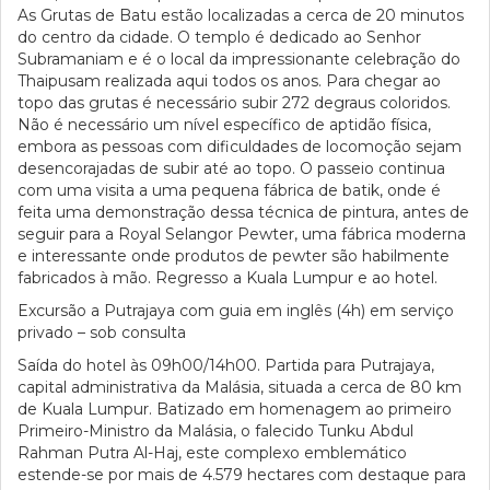
As Grutas de Batu estão localizadas a cerca de 20 minutos
do centro da cidade. O templo é dedicado ao Senhor
Subramaniam e é o local da impressionante celebração do
Thaipusam realizada aqui todos os anos. Para chegar ao
topo das grutas é necessário subir 272 degraus coloridos.
Não é necessário um nível específico de aptidão física,
embora as pessoas com dificuldades de locomoção sejam
desencorajadas de subir até ao topo. O passeio continua
com uma visita a uma pequena fábrica de batik, onde é
feita uma demonstração dessa técnica de pintura, antes de
seguir para a Royal Selangor Pewter, uma fábrica moderna
e interessante onde produtos de pewter são habilmente
fabricados à mão. Regresso a Kuala Lumpur e ao hotel.
Excursão a Putrajaya com guia em inglês (4h) em serviço
privado – sob consulta
Saída do hotel às 09h00/14h00. Partida para Putrajaya,
capital administrativa da Malásia, situada a cerca de 80 km
de Kuala Lumpur. Batizado em homenagem ao primeiro
Primeiro-Ministro da Malásia, o falecido Tunku Abdul
Rahman Putra Al-Haj, este complexo emblemático
estende-se por mais de 4.579 hectares com destaque para