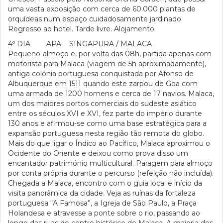
uma vasta exposição com cerca de 60.000 plantas de
orquídeas num espaço cuidadosamente jardinado.
Regresso ao hotel. Tarde livre. Alojamento.
4º DIA APA SINGAPURA / MALACA
Pequeno-almoço e, por volta das 08h, partida apenas com
motorista para Malaca (viagem de 5h aproximadamente),
antiga colónia portuguesa conquistada por Afonso de
Albuquerque em 1511 quando este zarpou de Goa com
uma armada de 1200 homens e cerca de 17 navios. Malaca,
um dos maiores portos comerciais do sudeste asiático
entre os séculos XVI e XVI, fez parte do império durante
130 anos e afirmou-se como uma base estratégica para a
expansão portuguesa nesta região tão remota do globo.
Mais do que ligar o Índico ao Pacífico, Malaca aproximou o
Ocidente do Oriente e deixou como prova disso um
encantador património multicultural. Paragem para almoço
por conta própria durante o percurso (refeição não incluída).
Chegada a Malaca, encontro com o guia local e início da
visita panorâmica da cidade. Veja as ruínas da fortaleza
portuguesa “A Famosa”, a Igreja de São Paulo, a Praça
Holandesa e atravesse a ponte sobre o rio, passando ao