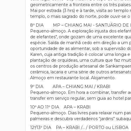
geometricamente a fronteira entre os três países
Mai por estrada (3 hrs) e à tarde, visita ao tem
templo, o mais sagrado do norte, pode ouvir-se o
8º DIA MP – CHIANG MAI - SANTUÁRIO DE 
Pequeno-almoço. A exploração injusta dos elefant
de elefantes", onde gozam de uma excelente qual
espécie. Saída de manhã cedo em direção a um pr
oportunidade de as alimentar, sob a supervisão d
Karen, cuja antiga tradição é colocar uma longa e
plantação de orquídeas, uma cultura que faz muit
os centros de produção artesanal de Sankampaeng e
cerâmica, lacaria e uma série de outros artesana
Almoço em restaurante local. Alojamento.
9º DIA APA – CHIANG MAI / KRABI
Pequeno-almoço. Em hora a combinar, transfer a
transfer em serviço regular, sem guia ao hotel par
10º AO 11º DIA APA – KRABI
Pequeno-almoço. Dias livres para relaxar num para
palmeiras e descubra verdadeiros “jardins” subaqu
12º/13º DIA PA – KRABI /… / PORTO ou LISBOA