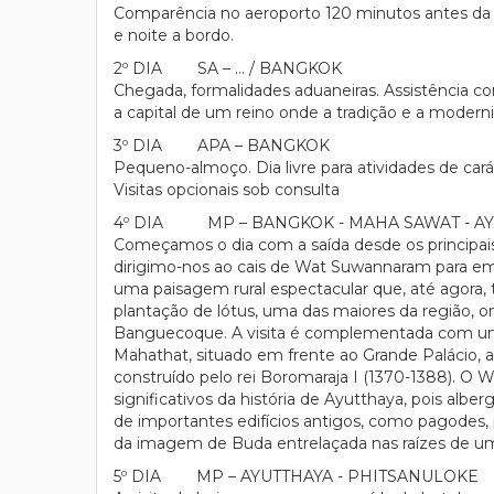
Comparência no aeroporto 120 minutos antes da 
e noite a bordo.
2º DIA SA – … / BANGKOK
Chegada, formalidades aduaneiras. Assistência c
a capital de um reino onde a tradição e a moder
3º DIA APA – BANGKOK
Pequeno-almoço. Dia livre para atividades de car
Visitas opcionais sob consulta
4º DIA MP – BANGKOK - MAHA SAWAT - AYUTT
Começamos o dia com a saída desde os principa
dirigimo-nos ao cais de Wat Suwannaram para em
uma paisagem rural espectacular que, até agora, t
plantação de lótus, uma das maiores da região, o
Banguecoque. A visita é complementada com uma 
Mahathat, situado em frente ao Grande Palácio, a
construído pelo rei Boromaraja I (1370-1388). O 
significativos da história de Ayutthaya, pois al
de importantes edifícios antigos, como pagodes,
da imagem de Buda entrelaçada nas raízes de um
5º DIA MP – AYUTTHAYA - PHITSANULOKE