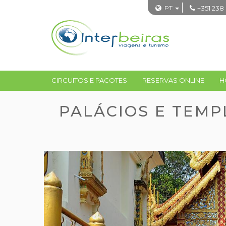
PT
+351 238
CIRCUITOS E PACOTES
RESERVAS ONLINE
H
PALÁCIOS E TEMP