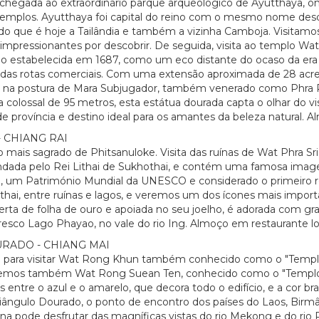
a chegada ao extraordinário parque arqueológico de Ayutthaya,
emplos. Ayutthaya foi capital do reino com o mesmo nome desde
do que é hoje a Tailândia e também a vizinha Camboja. Visitamo
 impressionantes por descobrir. De seguida, visita ao templo 
o estabelecida em 1687, como um eco distante do ocaso da era 
das rotas comerciais. Com uma extensão aproximada de 28 acre
ai, na postura de Mara Subjugador, também venerado como Phr
colossal de 95 metros, esta estátua dourada capta o olhar do vis
e província e destino ideal para os amantes da beleza natural. A
- CHIANG RAI
 mais sagrado de Phitsanuloke. Visita das ruínas de Wat Phra Sr
i fundada pelo Rei Lithai de Sukhothai, e contém uma famosa i
 um Património Mundial da UNESCO e considerado o primeiro reino
hothai, entre ruínas e lagos, e veremos um dos ícones mais impor
ta de folha de ouro e apoiada no seu joelho, é adorada com grand
esco Lago Phayao, no vale do rio Ing. Almoço em restaurante lo
RADO - CHIANG MAI
 para visitar Wat Rong Khun também conhecido como o "Templo B
sitaremos também Wat Rong Suean Ten, conhecido como o "Templo 
s entre o azul e o amarelo, que decora todo o edifício, e a cor b
riângulo Dourado, o ponto de encontro dos países do Laos, Birmâ
a pode desfrutar das magníficas vistas do rio Mekong e do rio R