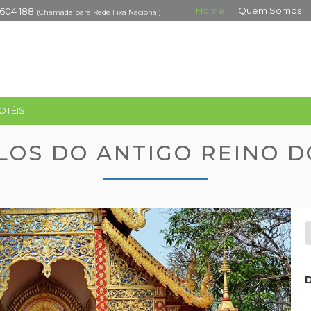
Home
Quem Somos
 604 188
(Chamada para Rede Fixa Nacional)
OTÉIS
LOS DO ANTIGO REINO D
D