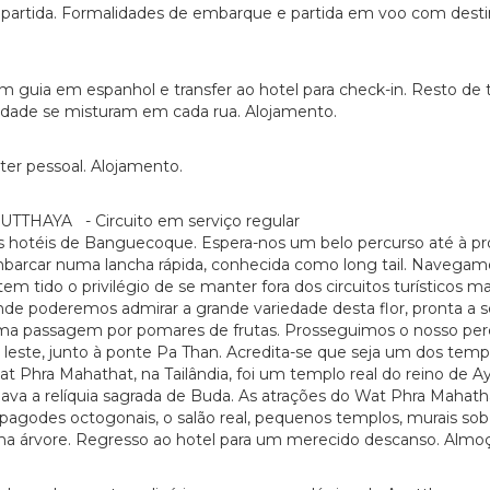
partida. Formalidades de embarque e partida em voo com destin
om guia em espanhol e transfer ao hotel para check-in. Resto d
nidade se misturam em cada rua. Alojamento.
áter pessoal. Alojamento.
HAYA - Circuito em serviço regular
is hotéis de Banguecoque. Espera-nos um belo percurso até à 
barcar numa lancha rápida, conhecida como long tail. Navegam
em tido o privilégio de se manter fora dos circuitos turísticos
nde poderemos admirar a grande variedade desta flor, pronta a 
passagem por pomares de frutas. Prosseguimos o nosso percurs
 leste, junto à ponte Pa Than. Acredita-se que seja um dos tem
Wat Phra Mahathat, na Tailândia, foi um templo real do reino de
bergava a relíquia sagrada de Buda. As atrações do Wat Phra Maha
 pagodes octogonais, o salão real, pequenos templos, murais so
a árvore. Regresso ao hotel para um merecido descanso. Almoço