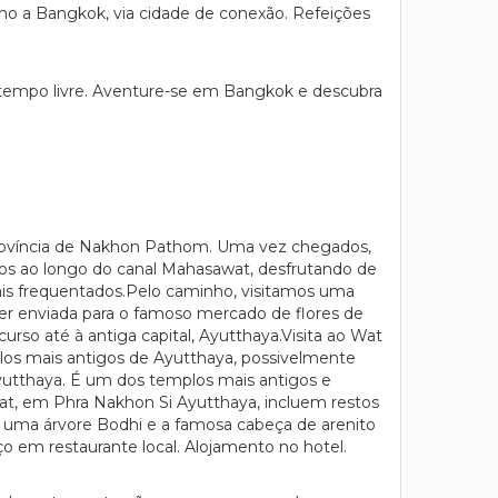
o a Bangkok, via cidade de conexão. Refeições
e tempo livre. Aventure-se em Bangkok e descubra
província de Nakhon Pathom. Uma vez chegados,
os ao longo do canal Mahasawat, desfrutando de
 mais frequentados.Pelo caminho, visitamos uma
ser enviada para o famoso mercado de flores de
o até à antiga capital, Ayutthaya.Visita ao Wat
plos mais antigos de Ayutthaya, possivelmente
 Ayutthaya. É um dos templos mais antigos e
that, em Phra Nakhon Si Ayutthaya, incluem restos
b uma árvore Bodhi e a famosa cabeça de arenito
 em restaurante local. Alojamento no hotel.