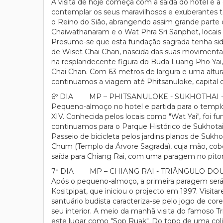
A visita de hoje começa com a saída do hotel e 
contemplar os seus maravilhosos e exuberantes t
o Reino do Sião, abrangendo assim grande parte 
Chaiwathanaram e o Wat Phra Sri Sanphet, locais
Presume-se que esta fundação sagrada tenha sid
de Wiset Chai Chan, nascida das suas movimenta
na resplandecente figura do Buda Luang Pho Y
Chai Chan. Com 63 metros de largura e uma altura 
continuamos a viagem até Phitsanuloke, capital d
6º DIA MP – PHITSANULOKE - SUKHOTHAI 
Pequeno-almoço no hotel e partida para o templo
XIV. Conhecida pelos locais como "Wat Yai", fo
continuamos para o Parque Histórico de Sukhotai,
Passeio de bicicleta pelos jardins planos de Suk
Chum (Templo da Árvore Sagrada), cuja mão, cober
saída para Chiang Rai, com uma paragem no pitor
7º DIA MP – CHIANG RAI - TRIÂNGULO DOU
Após o pequeno-almoço, a primeira paragem será
Kositpipat, que iniciou o projecto em 1997. Vi
santuário budista caracteriza-se pelo jogo de core
seu interior. A meio da manhã visita do famoso T
este lugar como "Sop Ruak". Do topo de uma colin