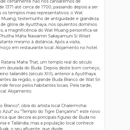
 onde certamente não nos cansaremos de
 1371 até cerca de 1700, passando depois a ser
s os templos mais representativos: o Wat
Wat Muang, testemunho de antiguidade e grandeza.
de glória de Ayutthaya, nos opulentos domínios
s, a magnificência do Wat Muang personifica-se
a Phutha Maha Nawamin Sakayamuni Si Wiset
itante mesmo à distância. Após a visita,
lmoço em restaurante local. Alojamento no hotel.
i Ratana Maha That, um templo real do século
magem dourada do Buda. Depois deste bom começo,
 tailandês (século XIII), anterior a Ayutthaya.
tantes da região, o grande Buda Branco de Wat Sri
e fervor pelos habitantes locais. Pela tarde,
cal. Alojamento.
ranco", obra do artista local Chalermchai
Azul" ou "Templo do Tigre Dançarino": este novo
ranca que decora as principais figuras de Buda no
nia e Tailândia, mas a população local conhece
uak, o seu afluente, que divide