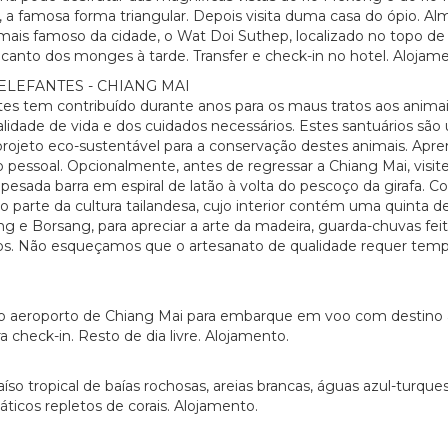
, a famosa forma triangular. Depois visita duma casa do ópio. Al
plo mais famoso da cidade, o Wat Doi Suthep, localizado no topo 
 canto dos monges à tarde. Transfer e check-in no hotel. Alojam
ELEFANTES - CHIANG MAI
es tem contribuído durante anos para os maus tratos aos animais
idade de vida e dos cuidados necessários. Estes santuários são
ojeto eco-sustentável para a conservação destes animais. Apre
o pessoal. Opcionalmente, antes de regressar a Chiang Mai, visit
 pesada barra em espiral de latão à volta do pescoço da girafa.
o parte da cultura tailandesa, cujo interior contém uma quinta d
 Borsang, para apreciar a arte da madeira, guarda-chuvas feitos 
tos. Não esqueçamos que o artesanato de qualidade requer tempo,
o aeroporto de Chiang Mai para embarque em voo com destino a 
a check-in. Resto de dia livre. Alojamento.
íso tropical de baías rochosas, areias brancas, águas azul-turqu
áticos repletos de corais. Alojamento.