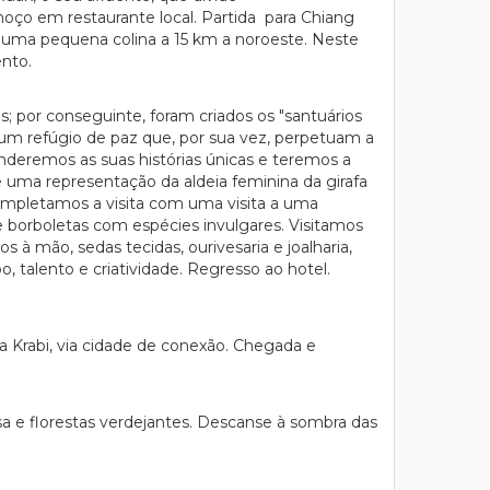
moço em restaurante local. Partida para Chiang
de uma pequena colina a 15 km a noroeste. Neste
ento.
; por conseguinte, foram criados os "santuários
 um refúgio de paz que, por sua vez, perpetuam a
nderemos as suas histórias únicas e teremos a
e uma representação da aldeia feminina da girafa
 Completamos a visita com uma visita a uma
e borboletas com espécies invulgares. Visitamos
à mão, sedas tecidas, ourivesaria e joalharia,
 talento e criatividade. Regresso ao hotel.
Krabi, via cidade de conexão. Chegada e
esa e florestas verdejantes. Descanse à sombra das