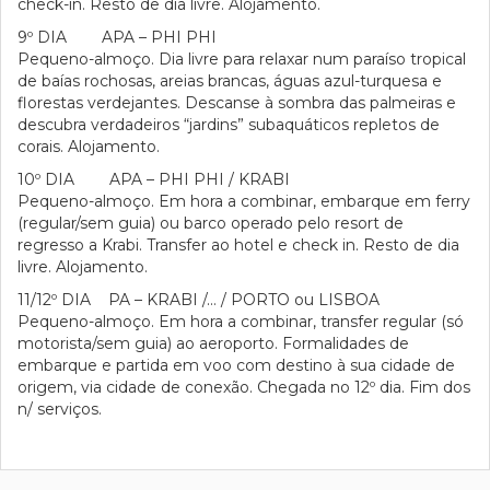
check-in. Resto de dia livre. Alojamento.
9º DIA APA – PHI PHI
Pequeno-almoço. Dia livre para relaxar num paraíso tropical
de baías rochosas, areias brancas, águas azul-turquesa e
florestas verdejantes. Descanse à sombra das palmeiras e
descubra verdadeiros “jardins” subaquáticos repletos de
corais. Alojamento.
10º DIA APA – PHI PHI / KRABI
Pequeno-almoço. Em hora a combinar, embarque em ferry
(regular/sem guia) ou barco operado pelo resort de
regresso a Krabi. Transfer ao hotel e check in. Resto de dia
livre. Alojamento.
11/12º DIA PA – KRABI /… / PORTO ou LISBOA
Pequeno-almoço. Em hora a combinar, transfer regular (só
motorista/sem guia) ao aeroporto. Formalidades de
embarque e partida em voo com destino à sua cidade de
origem, via cidade de conexão. Chegada no 12º dia. Fim dos
n/ serviços.