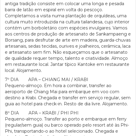
antiga tradição consiste em colocar uma longa e pesada
barra de latão em espiral em volta do pescoço.
Completamos a visita numa plantação de orquídeas, uma
cultura muito introduzida na cultura tailandesa, cujo interior
contém um borboletário com espécies invulgares. Vamos
aos centros de produção de artesanato de Sankampaeng e
Borsang, para desfrutar de arte em madeira, guarda-chuvas
artesanais, sedas tecidas, ourives e joalheiros, cerâmica, laca
e artesanato sem fim. Não esqueçamos que o artesanato
de qualidade requer tempo, talento e criatividade. Almoço
em restaurante local. Jantar típico Kantoke em restaurante
local. Alojamento.
7º DIA APA – CHIANG MAI / KRABI
Pequeno-almoço. Em hora a combinar, transfer ao
aeroporto de Chiang Mai para embarque em voo com
destino a Krabi. Chegada e transfer em serviço regular, sem
guia ao hotel para check-in. Resto de dia livre. Alojamento.
8º DIA APA – KRABI / PHI PHI
Pequeno-almoço. Transfer ao porto e embarque em ferry
(regular/sem guia) ou barco operado pelo resort até às Phi-
Phi, transportando-o ao hotel selecionado. Chegada e