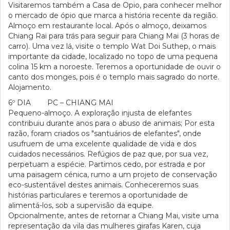
Visitaremos também a Casa de Opio, para conhecer melhor
o mercado de ópio que marca a história recente da região.
Almoço em restaurante local. Após o almoço, deixamos
Chiang Rai para trás para seguir para Chiang Mai (3 horas de
carro). Uma vez lá, visite o templo Wat Doi Suthep, o mais
importante da cidade, localizado no topo de uma pequena
colina 15 km a noroeste. Teremos a oportunidade de ouvir o
canto dos monges, pois é o templo mais sagrado do norte.
Alojamento.
6º DIA PC – CHIANG MAI
Pequeno-almoço. A exploração injusta de elefantes
contribuiu durante anos para o abuso de animais; Por esta
razão, foram criados os "santuários de elefantes", onde
usufruem de uma excelente qualidade de vida e dos
cuidados necessários. Refúgios de paz que, por sua vez,
perpetuam a espécie. Partimos cedo, por estrada e por
uma paisagem cénica, rumo a um projeto de conservação
eco-sustentável destes animais. Conheceremos suas
histórias particulares e teremos a oportunidade de
alimentá-los, sob a supervisão da equipe.
Opcionalmente, antes de retornar a Chiang Mai, visite uma
representação da vila das mulheres girafas Karen, cuja