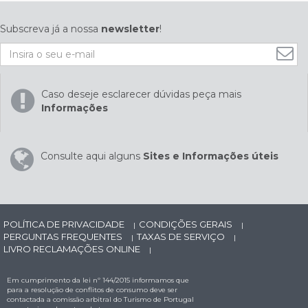
Subscreva já a nossa
newsletter
!
Caso deseje esclarecer dúvidas peça mais
Informações
Consulte aqui alguns
Sites e Informações úteis
POLÍTICA DE PRIVACIDADE
CONDIÇÕES GERAIS
|
|
PERGUNTAS FREQUENTES
TAXAS DE SERVIÇO
|
|
LIVRO RECLAMAÇÕES ONLINE
|
Em cumprimento da lei nº 144/2015 informamos que
para a resolução de conflitos de consumo deve ser
contactada a comissão arbitral do Turismo de Portugal