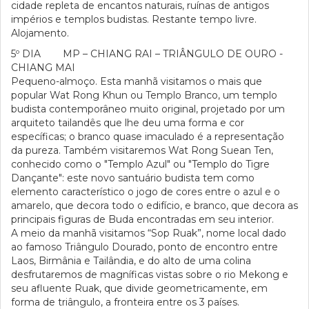
cidade repleta de encantos naturais, ruínas de antigos
impérios e templos budistas. Restante tempo livre.
Alojamento.
5º DIA MP – CHIANG RAI – TRIÂNGULO DE OURO -
CHIANG MAI
Pequeno-almoço. Esta manhã visitamos o mais que
popular Wat Rong Khun ou Templo Branco, um templo
budista contemporâneo muito original, projetado por um
arquiteto tailandês que lhe deu uma forma e cor
específicas; o branco quase imaculado é a representação
da pureza. Também visitaremos Wat Rong Suean Ten,
conhecido como o "Templo Azul" ou "Templo do Tigre
Dançante": este novo santuário budista tem como
elemento característico o jogo de cores entre o azul e o
amarelo, que decora todo o edifício, e branco, que decora as
principais figuras de Buda encontradas em seu interior.
A meio da manhã visitamos “Sop Ruak”, nome local dado
ao famoso Triângulo Dourado, ponto de encontro entre
Laos, Birmânia e Tailândia, e do alto de uma colina
desfrutaremos de magníficas vistas sobre o rio Mekong e
seu afluente Ruak, que divide geometricamente, em
forma de triângulo, a fronteira entre os 3 países.