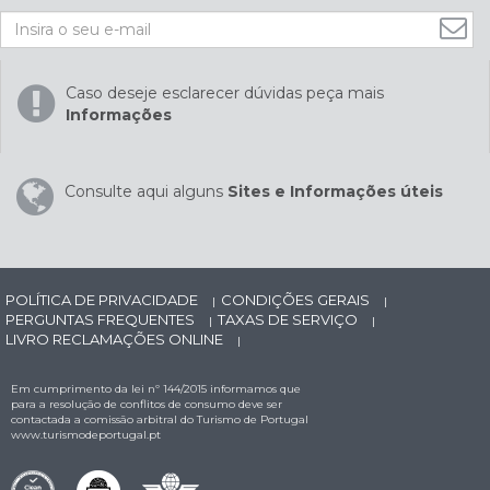
Caso deseje esclarecer dúvidas peça mais
Informações
Consulte aqui alguns
Sites e Informações úteis
POLÍTICA DE PRIVACIDADE
CONDIÇÕES GERAIS
|
|
PERGUNTAS FREQUENTES
TAXAS DE SERVIÇO
|
|
LIVRO RECLAMAÇÕES ONLINE
|
Em cumprimento da lei nº 144/2015 informamos que
para a resolução de conflitos de consumo deve ser
contactada a comissão arbitral do Turismo de Portugal
www.turismodeportugal.pt