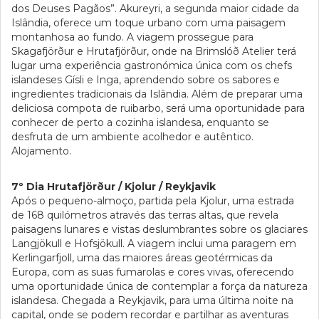
dos Deuses Pagãos”. Akureyri, a segunda maior cidade da
Islândia, oferece um toque urbano com uma paisagem
montanhosa ao fundo. A viagem prossegue para
Skagafjörður e Hrutafjörður, onde na Brimslóð Atelier terá
lugar uma experiência gastronómica única com os chefs
islandeses Gísli e Inga, aprendendo sobre os sabores e
ingredientes tradicionais da Islândia. Além de preparar uma
deliciosa compota de ruibarbo, será uma oportunidade para
conhecer de perto a cozinha islandesa, enquanto se
desfruta de um ambiente acolhedor e autêntico.
Alojamento.
7º Dia Hrutafjörður / Kjolur / Reykjavik
Após o pequeno-almoço, partida pela Kjolur, uma estrada
de 168 quilómetros através das terras altas, que revela
paisagens lunares e vistas deslumbrantes sobre os glaciares
Langjökull e Hofsjökull. A viagem inclui uma paragem em
Kerlingarfjoll, uma das maiores áreas geotérmicas da
Europa, com as suas fumarolas e cores vivas, oferecendo
uma oportunidade única de contemplar a força da natureza
islandesa. Chegada a Reykjavik, para uma última noite na
capital, onde se podem recordar e partilhar as aventuras