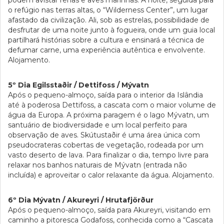
podem avistar renas e aves marinhas. À noite, seguida para
o refúgio nas terras altas, o “Wilderness Center”, um lugar
afastado da civilização. Ali, sob as estrelas, possibilidade de
desfrutar de uma noite junto à fogueira, onde um guia local
partilhará histórias sobre a cultura e ensinará a técnica de
defumar carne, uma experiência autêntica e envolvente.
Alojamento.
5º Dia Egilsstaðir / Dettifoss / Mývatn
Após o pequeno-almoço, saída para o interior da Islândia
até à poderosa Dettifoss, a cascata com o maior volume de
água da Europa. A próxima paragem é o lago Mývatn, um
santuário de biodiversidade e um local perfeito para
observação de aves. Skútustaðir é uma área única com
pseudocrateras cobertas de vegetação, rodeada por um
vasto deserto de lava. Para finalizar o dia, tempo livre para
relaxar nos banhos naturais de Mývatn (entrada não
incluída) e aproveitar o calor relaxante da água. Alojamento.
6º Dia Mývatn / Akureyri / Hrutafjörður
Após o pequeno-almoço, saída para Akureyri, visitando em
caminho a pitoresca Godafoss, conhecida como a “Cascata