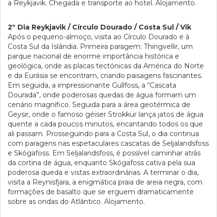
a Reykjavik. Chegada e transporte ao hotel. Alojamento.
2º Dia Reykjavik / Círculo Dourado / Costa Sul / Vik
Após o pequeno-almoço, visita ao Círculo Dourado e à
Costa Sul da Islândia. Primeira paragem: Thingvellir, um
parque nacional de enorme importância histórica e
geológica, onde as placas tectónicas da América do Norte
e da Eurásia se encontram, criando paisagens fascinantes.
Em seguida, a impressionante Gullfoss, a “Cascata
Dourada”, onde poderosas quedas de água formam um
cenário magnífico. Seguida para a área geotérmica de
Geysir, onde o famoso géiser Strokkur lança jatos de água
quente a cada poucos minutos, encantando todos os que
ali passam. Prosseguindo para a Costa Sul, o dia continua
com paragens nas espetaculares cascatas de Seljalandsfoss
e Skógafoss. Em Seljalandsfoss, é possível caminhar atrás
da cortina de água, enquanto Skógafoss cativa pela sua
poderosa queda e vistas extraordinárias. A terminar o dia,
visita a Reynisfjara, a enigmática praia de areia negra, com
formações de basalto que se erguem dramaticamente
sobre as ondas do Atlântico. Alojamento.