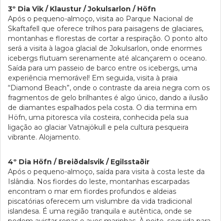
3º Dia Vik / Klaustur / Jokulsarlon / Höfn
Após o pequeno-almoço, visita ao Parque Nacional de
Skaftafell que oferece trilhos para paisagens de glaciares,
montanhas e florestas de cortar a respiração. O ponto alto
será a visita à lagoa glacial de Jokulsarlon, onde enormes
icebergs flutuam serenamente até alcançarem o oceano.
Saída para um passeio de barco entre os icebergs, uma
experiência memorável! Em seguida, visita à praia
“Diamond Beach”, onde o contraste da areia negra com os
fragmentos de gelo brilhantes é algo único, dando a ilusão
de diamantes espalhados pela costa. O dia termina em
Höfn, uma pitoresca vila costeira, conhecida pela sua
ligação ao glaciar Vatnajökull e pela cultura pesqueira
vibrante. Alojamento.
4º Dia Höfn / Breiðdalsvik / Egilsstaðir
Após o pequeno-almoço, saída para visita à costa leste da
Islândia. Nos fiordes do leste, montanhas escarpadas
encontram o mar em fiordes profundos e aldeias
piscatórias oferecem um vislumbre da vida tradicional
islandesa. É uma região tranquila e autêntica, onde se