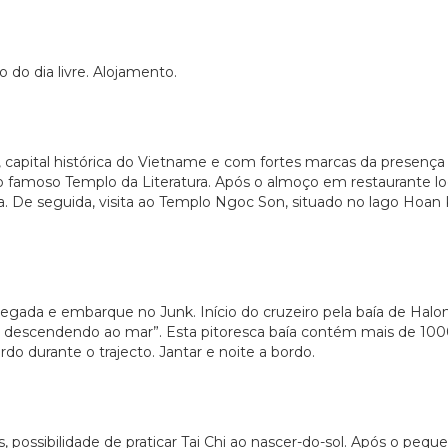
 do dia livre. Alojamento.
, capital histórica do Vietname e com fortes marcas da presenç
ao famoso Templo da Literatura. Após o almoço em restaurante loc
ia. De seguida, visita ao Templo Ngoc Son, situado no lago Hoa
egada e embarque no Junk. Início do cruzeiro pela baía de Hal
descendendo ao mar”. Esta pitoresca baía contém mais de 1000 
do durante o trajecto. Jantar e noite a bordo.
possibilidade de praticar Tai Chi ao nascer-do-sol. Após o pe