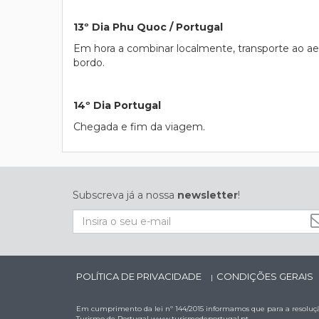
13º Dia Phu Quoc / Portugal
Em hora a combinar localmente, transporte ao ae
bordo.
14º Dia Portugal
Chegada e fim da viagem.
Subscreva já a nossa
newsletter
!
POLÍTICA DE PRIVACIDADE
CONDIÇÕES GERAIS
|
Em cumprimento da lei nº 144/2015 informamos que para a resolução
Turismo de Portugal
www.turismodeportugal.pt