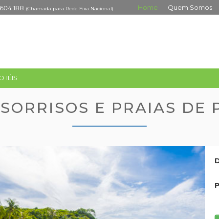
Home
Quem Somos
 604 188
(Chamada para Rede Fixa Nacional)
OTÉIS
 SORRISOS E PRAIAS DE
D
P