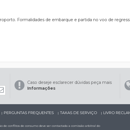
roporto. Formalidades de embarque e partida no voo de regresso 
Caso deseje esclarecer dúvidas peça mais
Informações
PERGUNTAS FREQUENTES
TAXAS DE SERVIÇO
LIVRO RECL
|
|
|
 de conflitos de consumo deve ser contactada a comissão arbitral do