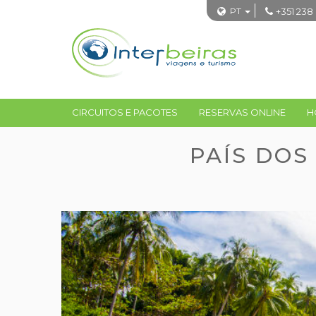
PT
+351 238
CIRCUITOS E PACOTES
RESERVAS ONLINE
H
PAÍS DOS