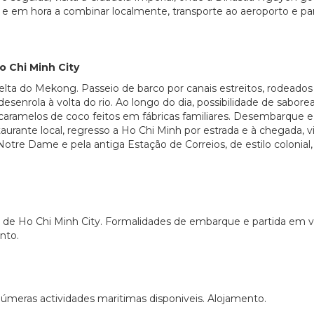
e em hora a combinar localmente, transporte ao aeroporto e par
o Chi Minh City
ta do Mekong. Passeio de barco por canais estreitos, rodeados
enrola à volta do rio. Ao longo do dia, possibilidade de saborear
s caramelos de coco feitos em fábricas familiares. Desembarque e
rante local, regresso a Ho Chi Minh por estrada e à chegada, vi
e Notre Dame e pela antiga Estação de Correios, de estilo colonia
 de Ho Chi Minh City. Formalidades de embarque e partida em v
nto.
s inúmeras actividades maritimas disponiveis. Alojamento.