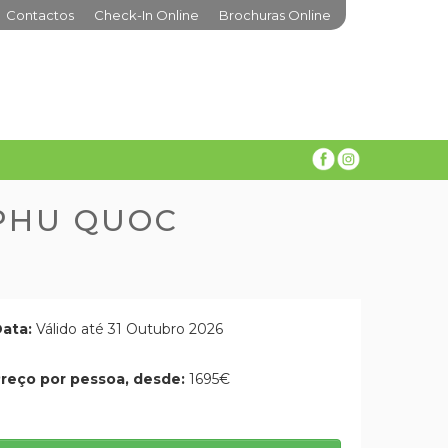
Contactos
Check-In Online
Brochuras Online
 PHU QUOC
ata:
Válido até 31 Outubro 2026
reço por pessoa, desde:
1695€