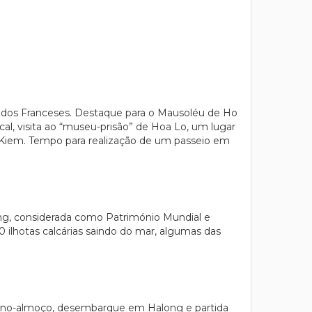
a dos Franceses. Destaque para o Mausoléu de Ho
al, visita ao “museu-prisão” de Hoa Lo, um lugar
n Kiem. Tempo para realização de um passeio em
ong, considerada como Património Mundial e
ilhotas calcárias saindo do mar, algumas das
queno-almoço, desembarque em Halong e partida