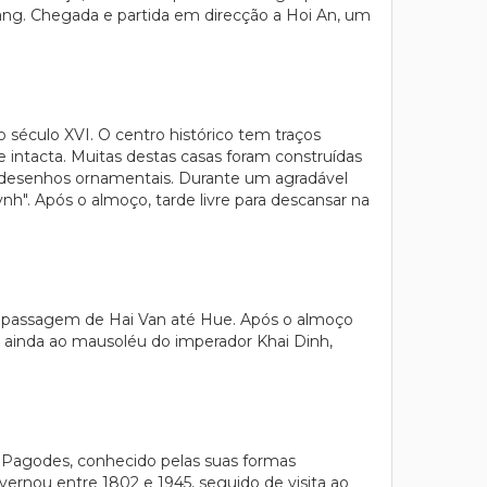
ang. Chegada e partida em direcção a Hoi An, um
 século XVI. O centro histórico tem traços
 intacta. Muitas destas casas foram construídas
 desenhos ornamentais. Durante um agradável
ynh". Após o almoço, tarde livre para descansar na
a passagem de Hai Van até Hue. Após o almoço
e ainda ao mausoléu do imperador Khai Dinh,
s Pagodes, conhecido pelas suas formas
vernou entre 1802 e 1945, seguido de visita ao