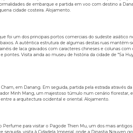
 Formalidades de embarque e partida em voo com destino a Dan
quena cidade costeira. Alojamento.
 foi um dos principais portos comerciais do sudeste asiático no
 baixos. A autêntica estrutura de algumas destas ruas mantém-se
inéis de laca gravados com caracteres chineses e colunas com
s e pontes. Visita ainda ao museu de história da cidade de "Sa Hu
 Cham, em Danang. Em seguida, partida pela estrada através d
erador Minh Mang, um majestoso túmulo num cenário florestar, 
ntre a arquitectura ocidental e oriental. Alojamento.
io Perfume para visitar o Pagode Thien Mu, um dos mais antigo
e seguida, visita à Cidadela Imperial, onde a Dinastia Nguyen go