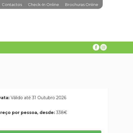
Contactos
Check-In Online
Brochuras Online
ata:
Válido até 31 Outubro 2026
reço por pessoa, desde:
338€