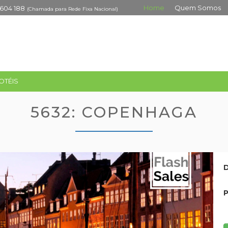
Home
Quem Somos
 604 188
(Chamada para Rede Fixa Nacional)
OTÉIS
5632: COPENHAGA
D
P