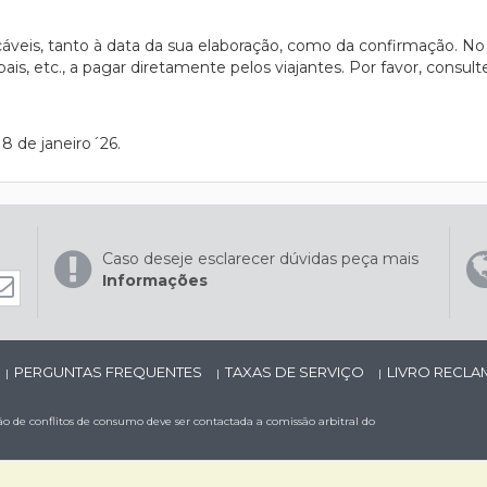
cáveis, tanto à data da sua elaboração, como da confirmação. No
ais, etc., a pagar diretamente pelos viajantes. Por favor, consul
8 de janeiro´26.
Caso deseje esclarecer dúvidas peça mais
Informações
PERGUNTAS FREQUENTES
TAXAS DE SERVIÇO
LIVRO RECL
|
|
|
 de conflitos de consumo deve ser contactada a comissão arbitral do