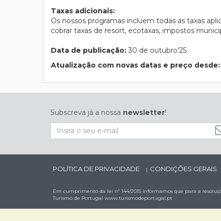
Taxas adicionais:
Os nossos programas incluem todas as taxas apli
cobrar taxas de resort, ecotaxas, impostos municip
Data de publicação:
30 de outubro'25.
Atualização com novas datas e preço desde:
Subscreva já a nossa
newsletter
!
POLÍTICA DE PRIVACIDADE
CONDIÇÕES GERAIS
|
Em cumprimento da lei nº 144/2015 informamos que para a resolução
Turismo de Portugal
www.turismodeportugal.pt