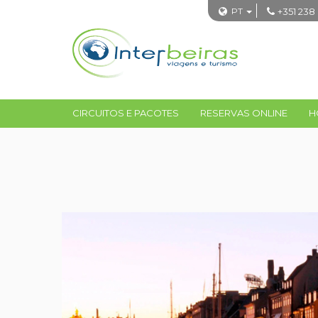
PT
+351 238
CIRCUITOS E PACOTES
RESERVAS ONLINE
H