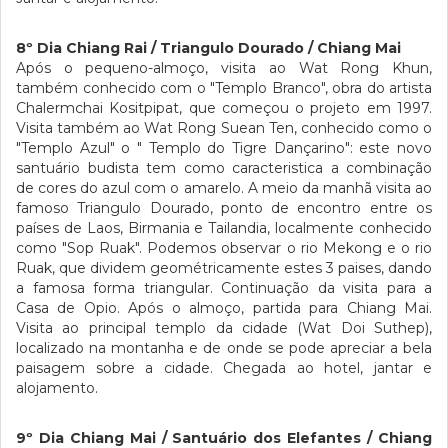
8º Dia Chiang Rai / Triangulo Dourado / Chiang Mai
Após o pequeno-almoço, visita ao Wat Rong Khun,
também conhecido com o "Templo Branco", obra do artista
Chalermchai Kositpipat, que começou o projeto em 1997.
Visita também ao Wat Rong Suean Ten, conhecido como o
"Templo Azul" o " Templo do Tigre Dançarino": este novo
santuário budista tem como caracteristica a combinação
de cores do azul com o amarelo. A meio da manhã visita ao
famoso Triangulo Dourado, ponto de encontro entre os
países de Laos, Birmania e Tailandia, localmente conhecido
como "Sop Ruak". Podemos observar o rio Mekong e o rio
Ruak, que dividem geométricamente estes 3 paises, dando
a famosa forma triangular. Continuação da visita para a
Casa de Opio. Após o almoço, partida para Chiang Mai.
Visita ao principal templo da cidade (Wat Doi Suthep),
localizado na montanha e de onde se pode apreciar a bela
paisagem sobre a cidade. Chegada ao hotel, jantar e
alojamento.
9º Dia Chiang Mai / Santuário dos Elefantes / Chiang