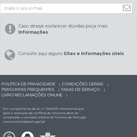
Caso deseje esclarecer dúvidas peça mais
Informações
Consulte aqui alguns
Sites e Informações úteis
POLÍTICA DE PRIVACIDADE
CONDIÇÕES GERAIS
|
|
PERGUNTAS FREQUENTES
TAXAS DE SERVIÇO
|
|
LIVRO RECLAMAÇÕES ONLINE
|
Em cumprimento da lei nº 144/2015 informamos que
para a resolução de conflitos de consumo deve ser
contactada a comissão arbitral do Turismo de Portugal
www.turismodeportugal.pt