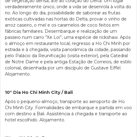
de vegetação densa, até ao coração do Delta. Um lugar
verdadeiramente único, onde a vida se desenrola à volta do
rio. Ao longo do dia, possibilidade de saborear as frutas
exóticas cultivadas nas hortas do Delta, provar o vinho de
arroz caseiro, o mel e os caramelos de coco feitos em
fábricas familiares. Desembarque e realização de um
passeio num carro “Xe Loi”, uma espécie de rickshaw. Após
o almoço em restaurante local, regresso a Ho Chi Minh por
estrada e à chegada, visita panorâmica da cidade, passando
pelo Palácio da Reunificação (visita exterior), pela Catedral
de Notre Dame e pela antiga Estação de Correios, de estilo
colonial, desenhada por um discípulo de Gustave Eiffel.
Alojamento.
10º Dia Ho Chi Minh City / Bali
Após o pequeno-almoço, transporte ao aeroporto de Ho
Chi Minh City. Formalidades de embarque e partida em voo
com destino a Bali. Assistência à chegada e transporte ao
hotel escolhido. Alojamento.