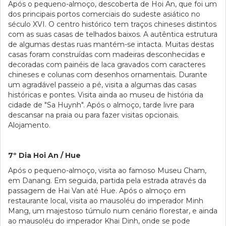
Após o pequeno-almoço, descoberta de Hoi An, que foi um
dos principais portos comerciais do sudeste asiático no
século XVI. O centro histórico tem traços chineses distintos
com as suas casas de telhados baixos. A autêntica estrutura
de algumas destas ruas mantém-se intacta. Muitas destas
casas foram construídas com madeiras desconhecidas e
decoradas com painéis de laca gravados com caracteres
chineses e colunas com desenhos ornamentais. Durante
um agradável passeio a pé, visita a algumas das casas
históricas e pontes. Visita ainda ao museu de história da
cidade de "Sa Huynh". Após o almoço, tarde livre para
descansar na praia ou para fazer visitas opcionais.
Alojamento.
7º Dia Hoi An / Hue
Após o pequeno-almoço, visita ao famoso Museu Cham,
em Danang. Em seguida, partida pela estrada através da
passagem de Hai Van até Hue. Após o almoço em
restaurante local, visita ao mausoléu do imperador Minh
Mang, um majestoso túmulo num cenário florestar, e ainda
ao mausoléu do imperador Khai Dinh, onde se pode