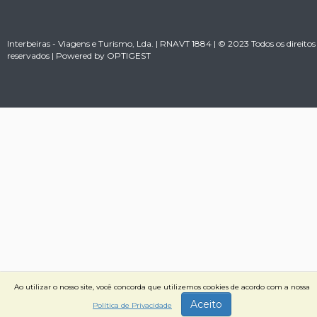
Interbeiras - Viagens e Turismo, Lda. | RNAVT 1884 | © 2023 Todos os direitos
reservados | Powered by
OPTIGEST
Ao utilizar o nosso site, você concorda que utilizemos cookies de acordo com a nossa
Aceito
Política de Privacidade