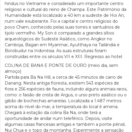
hindus no Vietname e considerado um importante centro
religioso e cultural do reino de Champa. Este Património da
Humanidade está localizado a 40 km a sudeste de Hoi An,
num vale exuberante. Foi a capital e centro religioso do
povo Cham, conhecido pelas suas torres e santuários de
tijolo vermelho. My Son é comparado a grandes sítios
arqueológicos do Sudeste Asiático, como Angkor no
Camboja, Bagan em Myanmar, Ayutthaya na Tailândia e
Borobudur na Indonésia. As suas estruturas foram
construídas entre os séculos VII e XIII. Regresso ao hotel.
COLINA DE BANA E PONTE DE OURO (meio dia, sem
almoço)
Partida para Ba Na Hill, a cerca de 45 minutos de carro de
Danang. Nesta antiga floresta, existem 543 espécies de
flora e 256 espécies de fauna, incluindo alguns animais raros,
como: o faisão de crista de Argus, o urso preto asiático ou o
gibão de bochechas amarelas. Localizada a 1.487 metros
acima do nível do mar, a temperatura do local é amena.
Chegará à estação da colina Ba Na, onde terá a
oportunidade de andar num teleférico. Depois, visite
algumas casas francesas antigas e também a ponte pênsil,
Nui Chua e o topo da montanha. Experimente a sensação