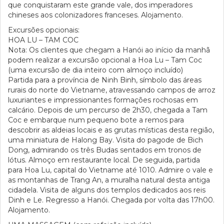
que conquistaram este grande vale, dos imperadores
chineses aos colonizadores franceses. Alojamento.
Excursões opcionais:
HOA LU – TAM COC
Nota: Os clientes que chegam a Hanói ao início da manhã
podem realizar a excursão opcional a Hoa Lu – Tam Coc
(uma excursão de dia inteiro com almoço incluído)
Partida para a província de Ninh Binh, símbolo das áreas
rurais do norte do Vietname, atravessando campos de arroz
luxuriantes e impressionantes formações rochosas em
calcário. Depois de um percurso de 2h30, chegada a Tam
Coc e embarque num pequeno bote a remos para
descobrir as aldeias locais e as grutas místicas desta região,
uma miniatura de Halong Bay. Visita do pagode de Bich
Dong, admirando os três Budas sentados em tronos de
lótus. Almoço em restaurante local. De seguida, partida
para Hoa Lu, capital do Vietname até 1010. Admire o vale e
as montanhas de Trang An, a muralha natural desta antiga
cidadela. Visita de alguns dos templos dedicados aos reis
Dinh e Le. Regresso a Hanói. Chegada por volta das 17h00.
Alojamento.