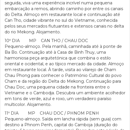
seguida, viva uma experiência incrível numa pequena
embarcação a remos, abrindo caminho por entre os canais
do Delta. Almoço em restaurante local e continuação até
Can Tho, cidade vibrante no sul do Vietname, conhecida
pelos seus mercados flutuantes e extensos canais no delta
do rio Mekong. Alojamento.
10º DIA MP CAN THO / CHAU DOC
Pequeno-almoço. Pela manhã, caminhada até à ponte de
Ba Bo. Continuação até à Casa de Binh Thuy, uma
harmoniosa peça arquitetónica que combina o estilo
oriental e ocidental, e ao típico mercado da cidade. Almoço
em restaurante local. À tarde, visita ao vilarejo de Cham
Chau Phong para conhecer o Património Cultural do povo
Cham e da região do Delta do Mekong. Continuação para
Chau Doc, uma pequena cidade na fronteira entre o
Vietname e o Cambodja. Descubra um ambiente acolhedor
em tons de verde, azul e roxo, um verdadeiro paraíso
multicolor. Alojamento.
11º DIA MP CHAU DOC / PHNOM PENH
Pequeno-almoço. Saída em lancha rápida (sem guia) com
destino a Phnom Penh, capital do Camboja (duração do