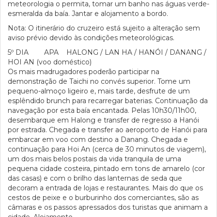
meteorologia o permita, tomar um banho nas águas verde-
esmeralda da baía. Jantar e alojamento a bordo.
Nota: O itinerário do cruzeiro está sujeito a alteração sem
aviso prévio devido às condições meteorológicas.
5º DIA APA HALONG / LAN HA / HANÓI / DANANG /
HOI AN (voo doméstico)
Os mais madrugadores poderão participar na
demonstração de Taichi no convés superior. Tome um
pequeno-almoço ligeiro e, mais tarde, desfrute de um
esplêndido brunch para recarregar baterias. Continuação da
navegação por esta baía encantada. Pelas 10h30/11h00,
desembarque em Halong e transfer de regresso a Hanói
por estrada. Chegada e transfer ao aeroporto de Hanói para
embarcar em voo com destino a Danang. Chegada e
continuação para Hoi An (cerca de 30 minutos de viagem),
um dos mais belos postais da vida tranquila de uma
pequena cidade costeira, pintado em tons de amarelo (cor
das casas) e com o brilho das lanternas de seda que
decoram a entrada de lojas e restaurantes. Mais do que os
cestos de peixe e o burburinho dos comerciantes, são as
câmaras e os passos apressados dos turistas que animam a