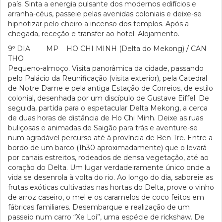
país. Sinta a energia pulsante dos modernos edifícios e
arranha-céus, passeie pelas avenidas coloniais e deixe-se
hipnotizar pelo cheiro a incenso dos templos. Após a
chegada, receção e transfer ao hotel. Alojamento.
9º DIA MP HO CHI MINH (Delta do Mekong) / CAN
THO
Pequeno-almoço. Visita panorâmica da cidade, passando
pelo Palácio da Reunificação (visita exterior), pela Catedral
de Notre Dame e pela antiga Estação de Correios, de estilo
colonial, desenhada por um discípulo de Gustave Eiffel. De
seguida, partida para o espetacular Delta Mekong, a cerca
de duas horas de distância de Ho Chi Minh. Deixe as ruas
buliçosas e animadas de Saigão para trás e aventure-se
num agradável percurso até à província de Ben Tre. Entre a
bordo de um barco (1h30 aproximadamente) que o levará
por canais estreitos, rodeados de densa vegetação, até ao
coração do Delta. Um lugar verdadeiramente único onde a
vida se desenrola à volta do rio. Ao longo do dia, saboreie as
frutas exóticas cultivadas nas hortas do Delta, prove o vinho
de arroz caseiro, o mel e os caramelos de coco feitos em
fábricas familiares. Desembarque e realização de um
passeio num carro “Xe Loi”, uma espécie de rickshaw. De