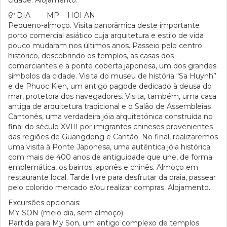
cidade. Alojamento.
6º DIA MP HOI AN
Pequeno-almoço. Visita panorâmica deste importante
porto comercial asiático cuja arquitetura e estilo de vida
pouco mudaram nos últimos anos. Passeio pelo centro
histórico, descobrindo os templos, as casas dos
comerciantes e a ponte coberta japonesa, um dos grandes
símbolos da cidade. Visita do museu de história “Sa Huynh”
e de Phuoc Kien, um antigo pagode dedicado à deusa do
mar, protetora dos navegadores. Visita, também, uma casa
antiga de arquitetura tradicional e o Salão de Assembleias
Cantonês, uma verdadeira jóia arquitetónica construída no
final do século XVIII por imigrantes chineses provenientes
das regiões de Guangdong e Cantão. No final, realizaremos
uma visita à Ponte Japonesa, uma autêntica jóia histórica
com mais de 400 anos de antiguidade que une, de forma
emblemática, os bairros japonês e chinês. Almoço em
restaurante local. Tarde livre para desfrutar da praia, passear
pelo colorido mercado e/ou realizar compras. Alojamento.
Excursões opcionais:
MY SON (meio dia, sem almoço)
Partida para My Son, um antigo complexo de templos