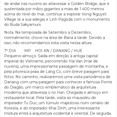
de andar nas nuvens ao atravessar a Golden Bridge, que é
sustentada por mãos gigantes a mais de 1.400 metros
acima do nível do mar, continue a explorar Vong Nguyet
Village (e a sua adega) e Linh Pagoda com o monumento
do Buda Sakyamuni.
Nota: Na temporada de Setembro a Dezembro,
normalmente, chove na área de Bana à tarde. Devido a
isso, não recomendamos esta visita nessa altura.
7º DIA MP HOI AN / DANANG / HUE
Pequeno-almoço. Saída em direção à antiga capital
imperial do Vietname, percorrendo Hai Van (mar de
nuvens), uma impressionante passagem de montanha, e
pela pitoresca praia de Lang Co, com breve paragem para
fotos. No caminho, realizaremos uma visita panorâmica de
Danang com uma paragem para conhecer a famosa Ponte
do Dragão, um marco emblemático da arquitetura
moderna que atravessa o rio Han. Chegada e almoço em
restaurante local. Pela tarde, visita ao mausoléu do
imperador Tu Duc, um túmulo majestoso num cenário de
floresta, e do imperador Khai Dinh, uma interessante
mistura entra a arquitetura ocidental e oriental. De seguida,