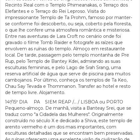
Recinto Real com o Templo Phimeanakas, o Terraço dos
Elefantes e o Terraço do Rei Leproso. Visita do
impressionante Templo de Ta Prohm, famoso por manter-
se conforme foi descoberto, ou seja, coberto pela floresta,
o que lhe confere uma atmosfera romântica e misteriosa.
Entre nas aventuras de Lara Croft no cenário onde foi
gravado o filme Tomb Raider e fotografe as raízes que
envolvem as ruínas do templo. Almoço em restaurante
local. De tarde, passagem pelo templo montanha de Pre
Rup, pelo Templo de Bantey Kdei, admirando as suas
esculturas femininas, e pelo Lago de Srah Srang, uma
reserva artificial de água que serve de piscina para muitos
cambojanos. Por último, conheça os templos de Ta Keo,
Chau Say Tevada e Thommanon. Transfer ao hotel e resto
de tempo livre. Alojamento.
14º/15º DIA PA SIEM REAP /... / LISBOA ou PORTO
Pequeno-almoço. De manhã, visita a Banteay Srei, que se
traduz como "a Cidadela das Mulheres". Originalmente
construído no século X e dedicado a Shiva, este templo de
arenito vermelho é um dos mais importantes, com
esculturas detalhadas que se encontram bem preservadas.
As ruínas oferecem uma excelente visão da civilização de