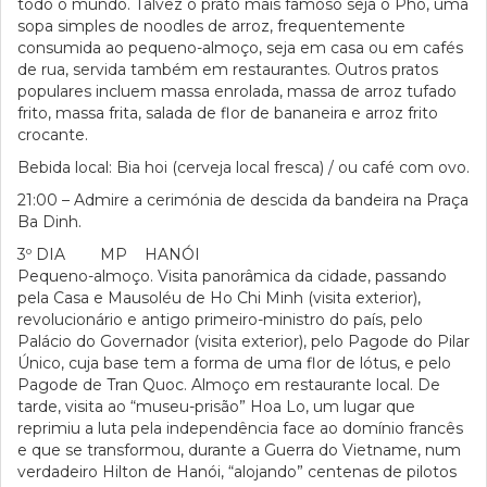
todo o mundo. Talvez o prato mais famoso seja o Pho, uma
sopa simples de noodles de arroz, frequentemente
consumida ao pequeno-almoço, seja em casa ou em cafés
de rua, servida também em restaurantes. Outros pratos
populares incluem massa enrolada, massa de arroz tufado
frito, massa frita, salada de flor de bananeira e arroz frito
crocante.
Bebida local: Bia hoi (cerveja local fresca) / ou café com ovo.
21:00 – Admire a cerimónia de descida da bandeira na Praça
Ba Dinh.
3º DIA MP HANÓI
Pequeno-almoço. Visita panorâmica da cidade, passando
pela Casa e Mausoléu de Ho Chi Minh (visita exterior),
revolucionário e antigo primeiro-ministro do país, pelo
Palácio do Governador (visita exterior), pelo Pagode do Pilar
Único, cuja base tem a forma de uma flor de lótus, e pelo
Pagode de Tran Quoc. Almoço em restaurante local. De
tarde, visita ao “museu-prisão” Hoa Lo, um lugar que
reprimiu a luta pela independência face ao domínio francês
e que se transformou, durante a Guerra do Vietname, num
verdadeiro Hilton de Hanói, “alojando” centenas de pilotos