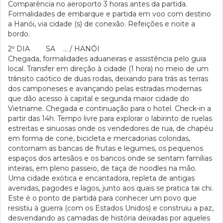
Comparência no aeroporto 3 horas antes da partida.
Formalidades de embarque e partida em voo com destino
a Hanói, via cidade (s) de conexão. Refeições e noite a
bordo.
2º DIA SA … / HANÓI
Chegada, formalidades aduaneiras e assistência pelo guia
local. Transfer em direção à cidade (1 hora) no meio de um
trânsito caótico de duas rodas, deixando para trás as terras
dos camponeses e avançando pelas estradas modernas
que dão acesso à capital e segunda maior cidade do
Vietname. Chegada e continuação para o hotel. Check-in a
partir das 14h. Tempo livre para explorar o labirinto de ruelas
estreitas e sinuosas onde os vendedores de rua, de chapéu
em forma de cone, bicicleta e mercadorias coloridas,
contornam as bancas de frutas e legumes, os pequenos
espaços dos artesãos e os bancos onde se sentam famílias
inteiras, em pleno passeio, de taça de noodles na mão.
Uma cidade exótica e encantadora, repleta de antigas
avenidas, pagodes e lagos, junto aos quais se pratica tai chi.
Este é o ponto de partida para conhecer um povo que
resistiu à guerra (com os Estados Unidos) e construiu a paz,
desvendando as camadas de história deixadas por aqueles