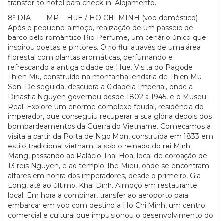
transfer ao hotel para check-in. Alojamento.
8º DIA MP HUE / HO CHI MINH (voo doméstico)
Após o pequeno-almoço, realização de um passeio de
barco pelo romântico Rio Perfume, um cenário único que
inspirou poetas e pintores. O rio flui através de uma área
florestal com plantas aromáticas, perfumando e
refrescando a antiga cidade de Hue. Visita do Pagode
Thien Mu, construído na montanha lendária de Thien Mu
Son. De seguida, descubra a Cidadela Imperial, onde a
Dinastia Nguyen governou desde 1802 a 1945, e o Museu
Real. Explore um enorme complexo feudal, residência do
imperador, que conseguiu recuperar a sua glória depois dos
bombardeamentos da Guerra do Vietname. Começamos a
visita a partir da Porta de Ngo Mon, construída em 1833 em
estilo tradicional vietnamita sob o reinado do rei Minh
Mang, passando ao Palácio Thai Hoa, local de coroação de
13 reis Nguyen, e ao templo The Mieu, onde se encontram
altares em honra dos imperadores, desde o primeiro, Gia
Long, até ao último, Khai Dinh. Almoço em restaurante
local. Em hora a combinar, transfer ao aeroporto para
embarcar em voo com destino a Ho Chi Minh, um centro
comercial e cultural que impulsionou o desenvolvimento do