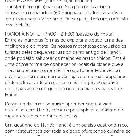
UMA MASSAGEM (com refeição incluída)
Transfer (sem guia) para um Spa para realizar uma
massagem reparadora (60 min) para se refrescar após o
longo voo para o Vietname. De seguida, terá uma refeição
leve incluída.
HANOI À NOITE (17h00 – 21h30) (passeio de mota)
Entre as inúmeras formas de explorar a cidade, uma das
melhores é de mota. Os nossos motoristas conduzirão os
turistas pelas pequenas ruas do bairro antigo de Hanói,
onde poderão saborear os melhores pratos típicos. Esta é
uma ótima forma de conhecer os locais da cidade que a
maioria dos turistas não tem a oportunidade de ver ou
ouvir falar. Também iremos às lojas de rua mais populares,
onde os locais adoram sair com os amigos. O objetivo
deste passeio é mergulhá-lo no dia-a-dia da vida real de
Hanói.
Passeio pelas ruas: se quiser aprender sobre a vida
quotidiana em Hanói, comece por explorar o labirinto de
ruas laterais e corredores estreitos.
Um gostinho de Hanói: Hanói é um paraíso gastronómico,
com restaurantes por toda a cidade oferecendo culinária de