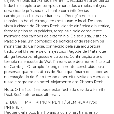
trajeto: 6 horas aproximadamente). Descubra esta pérola da
Indochina, repleta de templos, mercados e ruelas antigas,
uma cidade próspera e vibrante com influências
cambojanas, chinesas e francesas. Receção no cais e
transfer ao hotel. Almoço em restaurante local. De tarde,
visita à cidade de Phnom Penh, cidade dinâmica e histórica,
famosa pelos seus palácios, templos e pela comovente
memória dos campos de extermínio. De seguida, visita ao
Palácio Real, um complexo de edifícios onde residem os
monarcas do Camboja, conhecido pela sua arquitetura
tradicional khmer e pelo majestoso Pagode de Prata, que
abriga tesouros religiosos e culturais. Continuação até o
templo na encosta de Wat Phnom, que deu nome à capital
do Camboja. O templo foi originalmente construído para
preservar quatro estátuas de Buda que foram descobertas
no coração do rio. Se o tempo o permitir, visita do mercado
russo e regresso ao hotel. Alojamento em Phnom Penh.
Nota: O Palácio Real pode estar fechado devido à Família
Real. Serão oferecidas alternativas.
12º DIA MP PHNOM PENH / SIEM REAP (Voo
PNH/REP)
Pequeno-almoço. Em horário a combinar, transfer ao