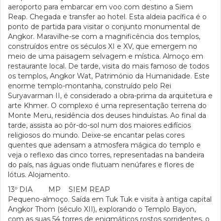
aeroporto para embarcar em voo com destino a Siem
Reap. Chegada e transfer ao hotel. Esta aldeia pacífica é o
ponto de partida para visitar o conjunto monumental de
Angkor. Maravilhe-se com a magnificência dos templos,
construídos entre os séculos XI e XV, que emergem no
meio de uma paisagem selvagem e mística. Almoço em
restaurante local. De tarde, visita do mais famoso de todos
os templos, Angkor Wat, Património da Humanidade. Este
enorme templo-montanha, construído pelo Rei
Suryavarman II, é considerado a obra-prima da arquitetura e
arte Khmer. O complexo é uma representação terrena do
Monte Meru, residência dos deuses hinduístas. Ao final da
tarde, assista ao pôr-do-sol num dos maiores edifícios
religiosos do mundo. Deixe-se encantar pelas cores
quentes que adensam a atmosfera mágica do templo e
veja o reflexo das cinco torres, representadas na bandeira
do país, nas águas onde flutuam nenúfares e flores de
lótus. Alojamento.
13º DIA MP SIEM REAP
Pequeno-almoço. Saída em Tuk Tuk e visita à antiga capital
Angkor Thom (século XII), explorando o Templo Bayon,
com as suas 54 torres de enigmáticos rostos sorridentes, o