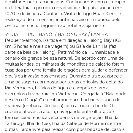
e militares norte-americanos. Continuamos com o Templo
da Literatura, a primeira universidade do país fundada em
1070 e dedicada a Confúcio. Visita do lago Hoan Kiem, e
realização de um emocionante passeio em riquexó pelo
centro histórico. Regresso ao hotel e alojamento.
4º DIA PC HANÓI / HALONG BAY / LAN HA
Pequeno-almoço. Partida em direção a Halong Bay (165
km, 3 horas e meia de viagem) ou Baía de Lan Ha (faz
parte da baía de Halong), Património da Humanidade e
cenário de grande beleza natural. De acordo com uma de
muitas lendas, os milhares de monólitos de calcário foram
cuspidos por uma família de dragões para ajudar a defender
o país da invasão dos chineses. Durante o trajeto, aprecie
uma paisagem composta por terras agrícolas do delta do
Rio Vermelho, búfalos de água e campos de arroz,
exemplos da vida rural do Vietname. Chegada à “Baía onde
desceu o Dragão” e embarque num tradicional junco de
madeira (embarcação típica) com almoço a bordo. O
cruzeiro atravessa a baía, navegando entre ilhotas de
formas características e cobertas de vegetação: Ilha da
Tartaruga, Ilha do Cão, Ilha da Cabeça de Homem, entre
outras. Tarde livre para relaxar com possibilidade de, caso a