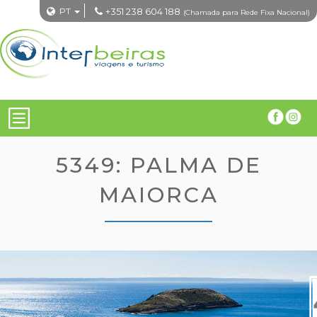
PT
+351 238 604 188
(Chamada para Rede Fixa Nacional)
5349: PALMA DE
MAIORCA