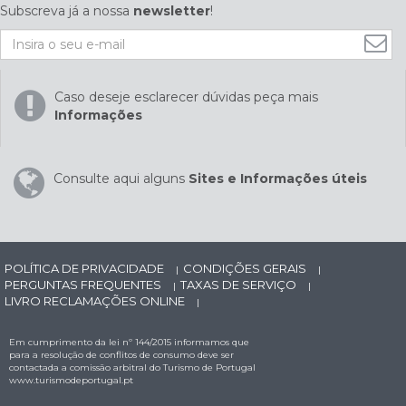
Subscreva já a nossa
newsletter
!
Caso deseje esclarecer dúvidas peça mais
Informações
Consulte aqui alguns
Sites e Informações úteis
POLÍTICA DE PRIVACIDADE
CONDIÇÕES GERAIS
|
|
PERGUNTAS FREQUENTES
TAXAS DE SERVIÇO
|
|
LIVRO RECLAMAÇÕES ONLINE
|
Em cumprimento da lei nº 144/2015 informamos que
para a resolução de conflitos de consumo deve ser
contactada a comissão arbitral do Turismo de Portugal
www.turismodeportugal.pt