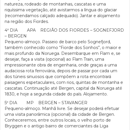
natureza, rodeado de montanhas, cascatas e uma
riquíssima vegetação, até avistarmos a língua do glaciar
(recomendamos calçado adequado). Jantar e alojamento
na região dos Fiordes.
4º DIA APA REGIÃO DOS FIORDES – SOGNEFJORD
– BERGEN
Pequeno-almoço. Passeio de barco pelo Sognefjord,
também conhecido como “Fiorde dos Sonhos”, o maior e
mais profundo da Noruega. Desembarque em Flam e, se
desejar, faça a visita (opcional) ao Flam Train, uma
impressionante obra de engenharia, onde graças a uma
audaciosa rota ferroviária, depois de passar por cada um
dos túneis sinuosos que compõem a rota encontrará
paisagens espetaculares, com rios, quintas de montanha e
cascatas. Continuação até Bergen, capital da Noruega até
1830, e hoje a segunda cidade do país. Alojamento.
5º DIA MP BERGEN – STAVANGER
Pequeno-almoço. Manhã livre. Se desejar poderá efetuar
uma visita panorâmica (opcional) da cidade de Bergen.
Conheceremos, entre outros locais, o velho porto de
Bryggen e o antigo bairro de comerciantes da Liga