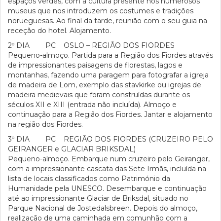
espaços verdes, com a cultura presente nos numerosos
museus que nos introduzem os costumes e tradições
norueguesas. Ao final da tarde, reunião com o seu guia na
receção do hotel. Alojamento.
2º DIA PC OSLO – REGIÃO DOS FIORDES
Pequeno-almoço. Partida para a Região dos Fiordes através
de impressionantes paisagens de florestas, lagos e
montanhas, fazendo uma paragem para fotografar a igreja
de madeira de Lom, exemplo das stavkirke ou igrejas de
madeira medievais que foram construídas durante os
séculos XII e XIII (entrada não incluída). Almoço e
continuação para a Região dos Fiordes. Jantar e alojamento
na região dos Fiordes.
3º DIA PC REGIÃO DOS FIORDES (CRUZEIRO PELO
GEIRANGER e GLACIAR BRIKSDAL)
Pequeno-almoço. Embarque num cruzeiro pelo Geiranger,
com a impressionante cascata das Sete Irmãs, incluída na
lista de locais classificados como Património da
Humanidade pela UNESCO. Desembarque e continuação
até ao impressionante Glaciar de Briksdal, situado no
Parque Nacional de Jostedalsbreen. Depois do almoço,
realização de uma caminhada em comunhão com a