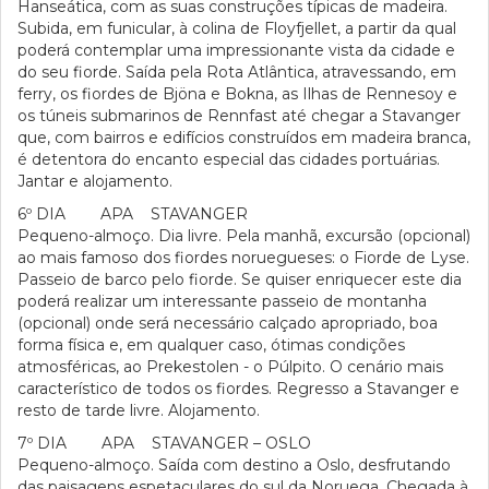
Hanseática, com as suas construções típicas de madeira.
Subida, em funicular, à colina de Floyfjellet, a partir da qual
poderá contemplar uma impressionante vista da cidade e
do seu fiorde. Saída pela Rota Atlântica, atravessando, em
ferry, os fiordes de Bjöna e Bokna, as Ilhas de Rennesoy e
os túneis submarinos de Rennfast até chegar a Stavanger
que, com bairros e edifícios construídos em madeira branca,
é detentora do encanto especial das cidades portuárias.
Jantar e alojamento.
6º DIA APA STAVANGER
Pequeno-almoço. Dia livre. Pela manhã, excursão (opcional)
ao mais famoso dos fiordes noruegueses: o Fiorde de Lyse.
Passeio de barco pelo fiorde. Se quiser enriquecer este dia
poderá realizar um interessante passeio de montanha
(opcional) onde será necessário calçado apropriado, boa
forma física e, em qualquer caso, ótimas condições
atmosféricas, ao Prekestolen - o Púlpito. O cenário mais
característico de todos os fiordes. Regresso a Stavanger e
resto de tarde livre. Alojamento.
7º DIA APA STAVANGER – OSLO
Pequeno-almoço. Saída com destino a Oslo, desfrutando
das paisagens espetaculares do sul da Noruega. Chegada à