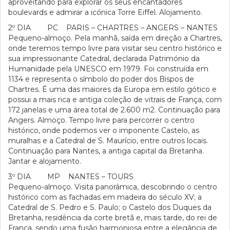
aproveitando para explorar os seus encantadores
boulevards e admirar a icónica Torre Eiffel. Alojamento.
2º DIA PC PARIS – CHARTRES – ANGERS – NANTES
Pequeno-almoço. Pela manhã, saída em direção a Chartres,
onde teremos tempo livre para visitar seu centro histórico e
sua impressionante Catedral, declarada Património da
Humanidade pela UNESCO em 1979. Foi construída em
1134 e representa o símbolo do poder dos Bispos de
Chartres. É uma das maiores da Europa em estilo gótico e
possui a mais rica e antiga coleção de vitrais de França, com
172 janelas e uma área total de 2.600 m2. Continuação para
Angers. Almoço. Tempo livre para percorrer o centro
histórico, onde podemos ver o imponente Castelo, as
muralhas e a Catedral de S. Maurício, entre outros locais.
Continuação para Nantes, a antiga capital da Bretanha.
Jantar e alojamento.
3º DIA MP NANTES – TOURS
Pequeno-almoço. Visita panorâmica, descobrindo o centro
histórico com as fachadas em madeira do século XV; a
Catedral de S. Pedro e S. Paulo; o Castelo dos Duques da
Bretanha, residência da corte bretã e, mais tarde, do rei de
França, sendo uma fusão harmoniosa entre a elegância de