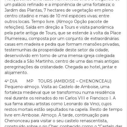
um palácio refinado e a imponência de uma fortaleza; o
Jardim das Plantas, 7 hectares de vegetação em pleno
centro citadino e mais de 10 mil espécies vivas; entre
outros locais. Tempo livre. (Almoço Opção pacote de
refeições). Saída em direção a Tours e visita panorâmica
pela parte antiga de Tours, que se estende à volta da Place
Plumereau, composta por um conjunto de extraordinárias
casas em madeira e pedra que formam mansões privadas,
testemunhas da prosperidade deste setor da cidade,
desenvolvido em torno de uma imensa igreja colegiada
dedicada a São Martinho, centro de uma das mais antigas
peregrinações da cristandade. Chegada ao hotel, jantar e
alojamento.
4º DIA MP TOURS (AMBOISE – CHENONCEAU)
Pequeno-almoço. Visita ao Castelo de Amboise, uma
fortaleza medieval que se transformou numa residência
real durante os reinados do rei Carlos VIII e Francisco I. A
sua fama atraiu artistas como Leonardo da Vinci, cujos
restos mortais estão sepultados na capela. Resto de tempo
livre em Amboise. Almoço. À tarde, continuação para
Chenonceau para visitar o seu castelo renascentista,
construído sobre o rio Cher, conhecido como o "Castelo das