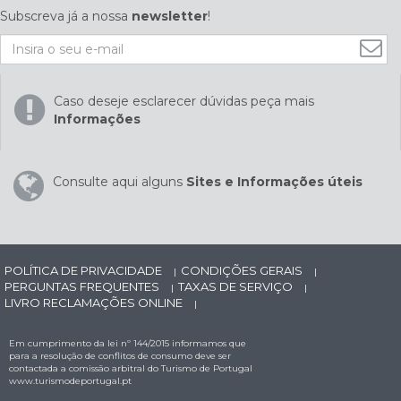
Subscreva já a nossa
newsletter
!
Caso deseje esclarecer dúvidas peça mais
Informações
Consulte aqui alguns
Sites e Informações úteis
POLÍTICA DE PRIVACIDADE
CONDIÇÕES GERAIS
|
|
PERGUNTAS FREQUENTES
TAXAS DE SERVIÇO
|
|
LIVRO RECLAMAÇÕES ONLINE
|
Em cumprimento da lei nº 144/2015 informamos que
para a resolução de conflitos de consumo deve ser
contactada a comissão arbitral do Turismo de Portugal
www.turismodeportugal.pt