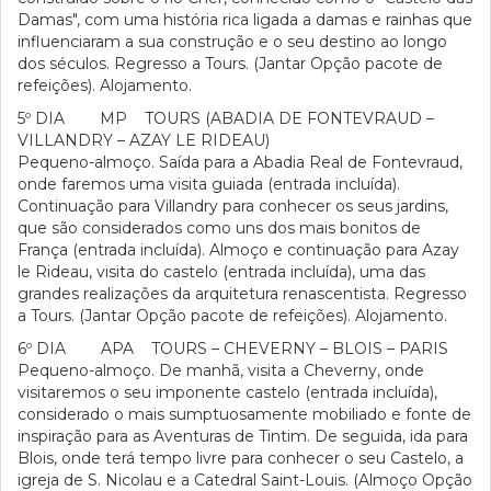
Damas", com uma história rica ligada a damas e rainhas que
influenciaram a sua construção e o seu destino ao longo
dos séculos. Regresso a Tours. (Jantar Opção pacote de
refeições). Alojamento.
5º DIA MP TOURS (ABADIA DE FONTEVRAUD –
VILLANDRY – AZAY LE RIDEAU)
Pequeno-almoço. Saída para a Abadia Real de Fontevraud,
onde faremos uma visita guiada (entrada incluída).
Continuação para Villandry para conhecer os seus jardins,
que são considerados como uns dos mais bonitos de
França (entrada incluída). Almoço e continuação para Azay
le Rideau, visita do castelo (entrada incluída), uma das
grandes realizações da arquitetura renascentista. Regresso
a Tours. (Jantar Opção pacote de refeições). Alojamento.
6º DIA APA TOURS – CHEVERNY – BLOIS – PARIS
Pequeno-almoço. De manhã, visita a Cheverny, onde
visitaremos o seu imponente castelo (entrada incluída),
considerado o mais sumptuosamente mobiliado e fonte de
inspiração para as Aventuras de Tintim. De seguida, ida para
Blois, onde terá tempo livre para conhecer o seu Castelo, a
igreja de S. Nicolau e a Catedral Saint-Louis. (Almoço Opção