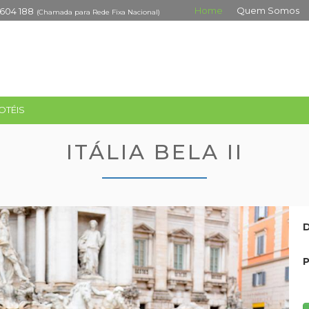
Home
Quem Somos
 604 188
(Chamada para Rede Fixa Nacional)
OTÉIS
ITÁLIA BELA II
D
P