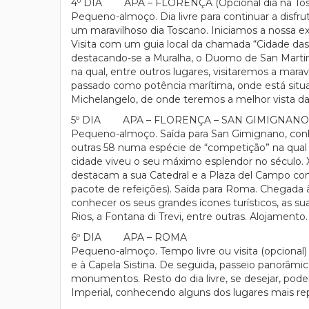
4º DIA APA – FLORENÇA (Opcional dia na Tos
Pequeno-almoço. Dia livre para continuar a disfru
um maravilhoso dia Toscano. Iniciamos a nossa e
Visita com um guia local da chamada “Cidade das 
destacando-se a Muralha, o Duomo de San Martino, 
na qual, entre outros lugares, visitaremos a ma
passado como potência marítima, onde está situad
Michelangelo, de onde teremos a melhor vista da 
5º DIA APA – FLORENÇA – SAN GIMIGNANO 
Pequeno-almoço. Saída para San Gimignano, conh
outras 58 numa espécie de “competição” na qual a
cidade viveu o seu máximo esplendor no século. XI
destacam a sua Catedral e a Plaza del Campo com
pacote de refeições). Saída para Roma. Chegada à c
conhecer os seus grandes ícones turísticos, as 
Rios, a Fontana di Trevi, entre outras. Alojamento.
6º DIA APA – ROMA
Pequeno-almoço. Tempo livre ou visita (opcional) 
e à Capela Sistina. De seguida, passeio panorâ
monumentos. Resto do dia livre, se desejar, pode
Imperial, conhecendo alguns dos lugares mais rep