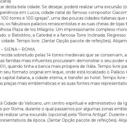
cana)
tar desta bela cidade. Se desejar, poderá realizar uma excursão (
xperiência em Lucca, cidade natal do famoso compositor Giacomo 
100 torres e 100 igrejas”, uma das poucas cidades italianas qu
os fabulosos palácios renascentistas e as ruas cheias de lojas tr
ravilhosa Plaza de los Milagros. Um impressionante complexo m
o: o Batistério, a Catedral e a famosa Torre Inclinada. Regres
cidade. Tempo livre. (Jantar Opção pacote de refeições). Alojam
– SIENA – ROMA
ecida sobretudo pelas 14 torres medievais que se conservam, 
s famílias mais influentes procuraram demonstrar o seu poder e 
II, quando tinha a banca mais próspera de Itália. Tempo livre pa
 seu formato original em leque, onde está localizado o Paláci
apital italiana, a cidade eterna, e transfer ao hotel. Tempo livre
suas praças mais emblemáticas e as suas fontes mais representa
à Cidade do Vaticano, um centro espiritual e administrativo da I
mico por Roma, durante o qual passamos por algumas zonas embl
rá realizar uma excursão (opcional) pela "Roma Antiga". Durante 
resentativos da época. (Jantar Opção pacote de refeições). Alo