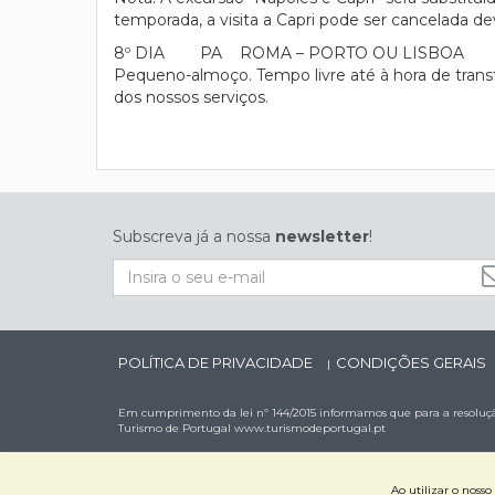
temporada, a visita a Capri pode ser cancelada d
8º DIA PA ROMA – PORTO OU LISBOA
Pequeno-almoço. Tempo livre até à hora de tran
dos nossos serviços.
Subscreva já a nossa
newsletter
!
POLÍTICA DE PRIVACIDADE
CONDIÇÕES GERAIS
|
Em cumprimento da lei nº 144/2015 informamos que para a resolução
Turismo de Portugal
www.turismodeportugal.pt
Ao utilizar o noss
Interbeiras - Viagens e Turismo, Lda. | RNAVT 1884 | © 202