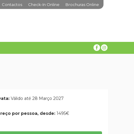
Contactos
Check-In Online
Brochuras Online
ata:
Válido até 28 Março 2027
reço por pessoa, desde:
1495€