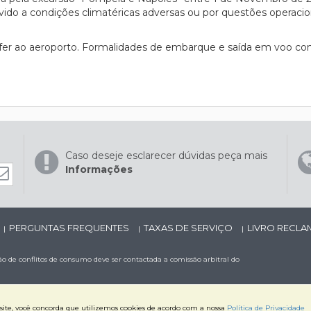
evido a condições climatéricas adversas ou por questões operaci
sfer ao aeroporto. Formalidades de embarque e saída em voo co
Caso deseje esclarecer dúvidas peça mais
Informações
PERGUNTAS FREQUENTES
TAXAS DE SERVIÇO
LIVRO RECL
|
|
|
 de conflitos de consumo deve ser contactada a comissão arbitral do
o site, você concorda que utilizemos cookies de acordo com a nossa
Política de Privacidade
3 Todos os direitos reservados | Powered by
OPTIGEST