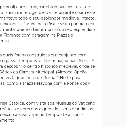
opcional) com almoço incluído para disfrutar de
Puccini e refúgio de Dante durante o seu exílio.
e manteve todo o seu esplendor medieval intacto,
adicionais. Partida para Pisa e visita panorâmica
onumental que é o testemunho do seu esplêndido
so a Florença com paragem na Piazzale
ento.
as quais foram construídas em conjunto com
riqueza. Tempo livre. Continuação para Siena. A
ra descobrir o centro histórico medieval, onde se
o Gótico da Câmara Municipal. (Almoço Opção
 ou visita (opcional) de Roma à Noite para
tivas, como a Piazza Navona com a Fonte dos 4
greja Católica, com visita aos Museus do Vaticano
emáticas e veremos alguns dos seus grandiosos
a excursão, vai viajar no tempo até à Roma
jamento.