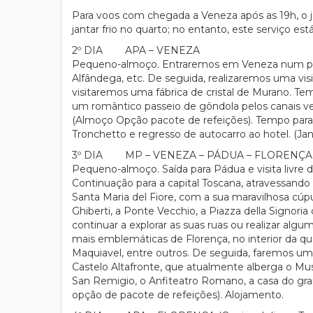
Para voos com chegada a Veneza após as 19h, o jan
jantar frio no quarto; no entanto, este serviço est
2º DIA APA – VENEZA
Pequeno-almoço. Entraremos em Veneza num passe
Alfândega, etc. De seguida, realizaremos uma vi
visitaremos uma fábrica de cristal de Murano. Tem
um romântico passeio de gôndola pelos canais v
(Almoço Opção pacote de refeições). Tempo para pa
Tronchetto e regresso de autocarro ao hotel. (Ja
3º DIA MP – VENEZA – PÁDUA – FLORENÇA
Pequeno-almoço. Saída para Pádua e visita livre da 
Continuação para a capital Toscana, atravessand
Santa Maria del Fiore, com a sua maravilhosa cúpu
Ghiberti, a Ponte Vecchio, a Piazza della Signori
continuar a explorar as suas ruas ou realizar alg
mais emblemáticas de Florença, no interior da qu
Maquiavel, entre outros. De seguida, faremos um 
Castelo Altafronte, que atualmente alberga o Mu
San Remigio, o Anfiteatro Romano, a casa do grand
opção de pacote de refeições). Alojamento.