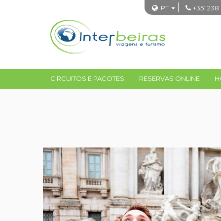
PT
+351 238
CIRCUITOS E PACOTES
RESERVAS ONLINE
H