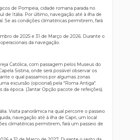
lógicos de Pompeia, cidade romana parada no
 de Itália. Por último, navegação até à ilha de
l. Se as condições climatéricas permitirem, fará
zembro de 2025 e 31 de Março de 2026. Durante o
s operacionais da navegação.
 Igreja Católica, com passagem pelos Museus do
pela Sistina, onde será possível observar os
urante o qual passamos por algumas zonas
uma excursão (opcional) pela "Roma Antiga".
s da época. (Jantar Opção pacote de refeições).
ália. Visita panorâmica na qual percorre o passeio
uida, navegação até à ilha de Capri, um local
ções climatéricas permitirem, fará um passeio de
2026 a 31 de Março de 2027. Durante o resto da