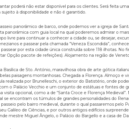
tar poderá não estar disponível para os clientes. Será feita uma 
á sujeito à disponibilidade e não é garantido.
io panorâmico de barco, onde podemos ver a igreja de Santa Ma
sita panorâmica com guia local na qual poderemos admirar o mar
po livre para continuar a conhecer a cidade ou, se desejar, excur
enezianos e passear pela chamada “Veneza Escondida”, conhecen
ssear por esta cidade única construída sobre 118 ilhotas. No fin
ntar Opção pacote de refeições). Alojamento na região de Veneto
Basílica de Sto. António, maravilhosa obra de arte gótica italiana
o belas paisagens montanhosas. Chegada a Florença. Almoço e v
la realizada por Brunelleschi, o exterior do Batistério, onde pod
a com o Palácio Vecchio e um conjunto de estátuas e fontes de gra
uma visita opcional, como a de “Santa Croce e Florença Medieval”
al se encontram os túmulos de grandes personalidades do Renasci
passeio pelo bairro medieval, durante o qual passaremos pelo Pa
seu Galileo de Ciências, e por outros antigos edifícios surpre
e mestre Miguel Ângelo, o Palácio do Bargello e a casa de Dante