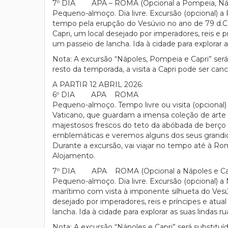
7º DIA APA – ROMA (Opcional a Pompeia, Nápo
Pequeno-almoço. Dia livre. Excursão (opcional) a
tempo pela erupção do Vesúvio no ano de 79 d.C. D
Capri, um local desejado por imperadores, reis e p
um passeio de lancha. Ida à cidade para explorar 
Nota: A excursão “Nápoles, Pompeia e Capri” ser
resto da temporada, a visita a Capri pode ser ca
A PARTIR 12 ABRIL 2026:
6º DIA APA ROMA
Pequeno-almoço. Tempo livre ou visita (opcional)
Vaticano, que guardam a imensa coleção de arte q
majestosos frescos do teto da abóbada de berço 
emblemáticas e veremos alguns dos seus grandios
Durante a excursão, vai viajar no tempo até à Ro
Alojamento.
7º DIA APA ROMA (Opcional a Nápoles e Cap
Pequeno-almoço. Dia livre. Excursão (opcional) a Ná
marítimo com vista à imponente silhueta do Vesúvi
desejado por imperadores, reis e príncipes e atua
lancha. Ida à cidade para explorar as suas lindas
Nota: A excursão “Nápoles e Capri” será substit