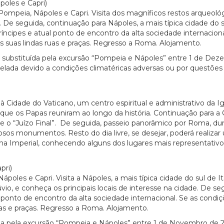
les e Capri)
 Pompeia, Nápoles e Capri. Visita dos magníficos restos arqueo
e seguida, continuação para Nápoles, a mais típica cidade do sul
ríncipes e atual ponto de encontro da alta sociedade internaciona
as suas lindas ruas e praças. Regresso a Roma. Alojamento.
á substituída pela excursão “Pompeia e Nápoles” entre 1 de De
ncelada devido a condições climatéricas adversas ou por questõe
 à Cidade do Vaticano, um centro espiritual e administrativo da
ue os Papas reuniram ao longo da história. Continuação para a Ca
e o “Juízo Final”. De seguida, passeio panorâmico por Roma, d
os monumentos. Resto do dia livre, se desejar, poderá realizar 
ma Imperial, conhecendo alguns dos lugares mais representativo
ri)
poles e Capri. Visita a Nápoles, a mais típica cidade do sul de It
o, e conheça os principais locais de interesse na cidade. De seg
l ponto de encontro da alta sociedade internacional. Se as condi
 ruas e praças. Regresso a Roma. Alojamento.
uída pela excursão “Pompeia e Nápoles” entre 1 de Novembro de 