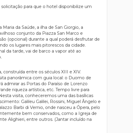
solicitação para que o hotel disponibilize um
ria da Saúde, a ilha de San Giorgio, a
avilhoso conjunto da Piazza San Marco e
são (opcional) durante a qual poderá desfrutar de
do os lugares mais pitorescos da cidade.
al da tarde, vai de barco a vapor até ao
.
, construída entre os séculos XIII e XIV.
isita panorâmica com guia local: o Duomo de
erá admirar as Portas do Paraíso de Lorenzo
nde riqueza artística, etc. Tempo livre para
. Nesta visita, conheceremos uma das basílicas
mento: Galileu Galilei, Rossini, Miguel Ângelo e
lazzo Barbi di Vernio, onde nasceu a Ópera, pelo
endentemente bem conservados, como a Igreja de
 Alighieri, entre outros. (Jantar incluído na