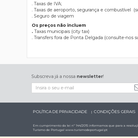
. Taxas de IVA;
. Taxas de aeroporto, segurança e combustível (suj
. Seguro de viagem
Os preços não incluem
.
Taxas municipais (city tax)
. Transfers fora de Ponta Delgada (consulte-nos 
Subscreva já a nossa
newsletter
!
POLÍTICA DE PRIVACIDADE
CONDIÇÕES GERAIS
|
Em cumprimento da lei nº 144/2015 informamos que para a resolução
Turismo de Portugal
www.turismodeportugal.pt