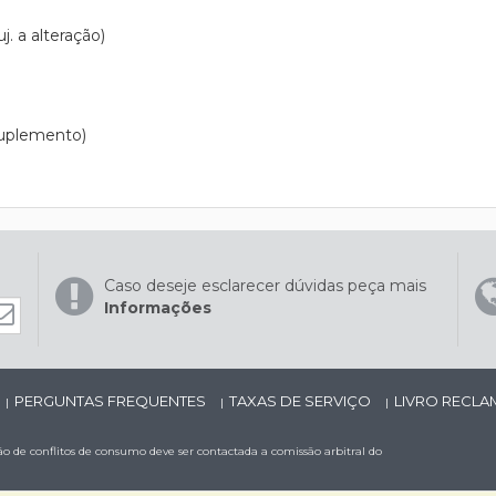
. a alteração)
suplemento)
Caso deseje esclarecer dúvidas peça mais
Informações
PERGUNTAS FREQUENTES
TAXAS DE SERVIÇO
LIVRO RECL
|
|
|
 de conflitos de consumo deve ser contactada a comissão arbitral do