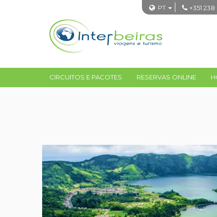
PT
+351 238
CIRCUITOS E PACOTES
RESERVAS ONLINE
H