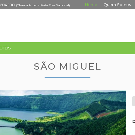
Home
Quem Somos
 604 188
(Chamada para Rede Fixa Nacional)
OTÉIS
SÃO MIGUEL
D