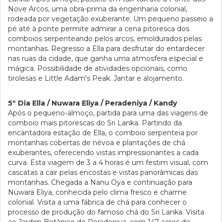
Nove Arcos, uma obra-prima da engenharia colonial,
rodeada por vegetação exuberante. Um pequeno passeio a
pé até à ponte permite admirar a cena pitoresca dos
comboios serpenteando pelos arcos, emoldurados pelas
montanhas. Regresso a Ella para desfrutar do entardecer
nas ruas da cidade, que ganha uma atmosfera especial e
mágica. Possibilidade de atividades opcionais, como
tirolesas e Little Adam's Peak. Jantar e alojamento.
5º Dia Ella / Nuwara Eliya / Peradeniya / Kandy
Após o pequeno-almoço, partida para uma das viagens de
comboio mais pitorescas do Sri Lanka. Partindo da
encantadora estação de Ella, o comboio serpenteia por
montanhas cobertas de névoa e plantações de chá
exuberantes, oferecendo vistas impressionantes a cada
curva. Esta viagem de 3 a 4 horas é um festim visual, com
cascatas a cair pelas encostas e vistas panorâmicas das
montanhas. Chegada a Nanu Oya e continuação para
Nuwara Eliya, conhecida pelo clima fresco e charme
colonial. Visita a uma fábrica de chá para conhecer o
processo de produção do famoso chá do Sri Lanka. Visita