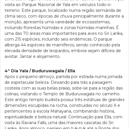
visita ao Parque Nacional de Yala em veículos todo-o-
terreno. Este parque, localizado numa região semiárida de
clima seco, com épocas de chuva principalmente durante a
monção, apresenta uma variedade de ecossistemas,
incluindo florestas húmidas e zonas húmidas marinhas. É
uma das 70 áreas mais importantes para aves no Sri Lanka,
com 215 espécies, incluindo seis endémicas. O parque
alberga 44 espécies de mamíferos, sendo conhecido pela
elevada densidade de leopardos, embora sejam difíceis de
avistar. Jantar e alojamento.
4º Dia Yala / Buduruwagala / Ella
Após o pequeno-almoço, partida por estrada numa jornada
de espetacular beleza. Deixando para trás a paisagem
costeira com as suas belas praias, sobe-se para a região das
colinas, visitando o Templo de Buduruwagala no caminho.
Este antigo templo budista possui três estátuas de grandes
dimensões esculpidas na rocha, construídas no século X e
pertencentes à escola Mahayana, combinando história,
espiritualidade e beleza natural. Continuação para Ella, com
visita às Ravana Falls, uma das maiores cascatas do Sri
Lanka. Após almoço, passeio em tuk-tuk até à Ponte dos