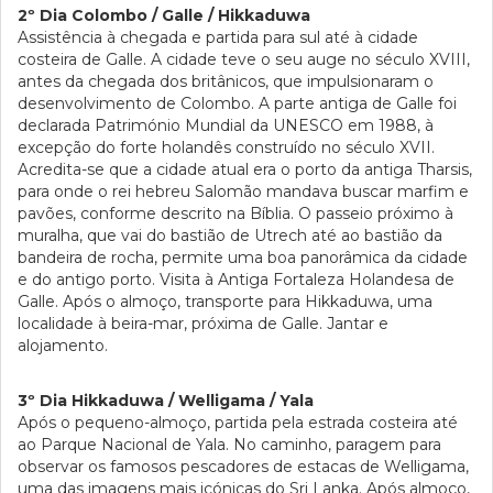
2º Dia Colombo / Galle / Hikkaduwa
Assistência à chegada e partida para sul até à cidade
costeira de Galle. A cidade teve o seu auge no século XVIII,
antes da chegada dos britânicos, que impulsionaram o
desenvolvimento de Colombo. A parte antiga de Galle foi
declarada Património Mundial da UNESCO em 1988, à
excepção do forte holandês construído no século XVII.
Acredita-se que a cidade atual era o porto da antiga Tharsis,
para onde o rei hebreu Salomão mandava buscar marfim e
pavões, conforme descrito na Bíblia. O passeio próximo à
muralha, que vai do bastião de Utrech até ao bastião da
bandeira de rocha, permite uma boa panorâmica da cidade
e do antigo porto. Visita à Antiga Fortaleza Holandesa de
Galle. Após o almoço, transporte para Hikkaduwa, uma
localidade à beira-mar, próxima de Galle. Jantar e
alojamento.
3º Dia Hikkaduwa / Welligama / Yala
Após o pequeno-almoço, partida pela estrada costeira até
ao Parque Nacional de Yala. No caminho, paragem para
observar os famosos pescadores de estacas de Welligama,
uma das imagens mais icónicas do Sri Lanka. Após almoço,