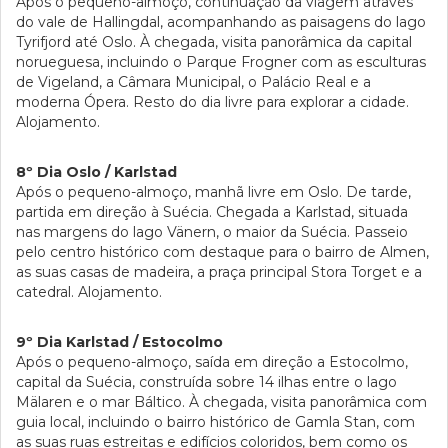
Após o pequeno-almoço, continuação da viagem através
do vale de Hallingdal, acompanhando as paisagens do lago
Tyrifjord até Oslo. À chegada, visita panorâmica da capital
norueguesa, incluindo o Parque Frogner com as esculturas
de Vigeland, a Câmara Municipal, o Palácio Real e a
moderna Ópera. Resto do dia livre para explorar a cidade.
Alojamento.
8º Dia Oslo / Karlstad
Após o pequeno-almoço, manhã livre em Oslo. De tarde,
partida em direção à Suécia. Chegada a Karlstad, situada
nas margens do lago Vänern, o maior da Suécia. Passeio
pelo centro histórico com destaque para o bairro de Almen,
as suas casas de madeira, a praça principal Stora Torget e a
catedral. Alojamento.
9º Dia Karlstad / Estocolmo
Após o pequeno-almoço, saída em direção a Estocolmo,
capital da Suécia, construída sobre 14 ilhas entre o lago
Mälaren e o mar Báltico. À chegada, visita panorâmica com
guia local, incluindo o bairro histórico de Gamla Stan, com
as suas ruas estreitas e edifícios coloridos, bem como os