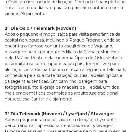
a Oslo, via uma cidade de ligação. Chegada e transporte ao
hotel. Resto do dia livre para um primeiro contacto com a
cidade. Alojamento.
2º Dia Oslo / Telemark (Hovden)
Após o pequeno-almoço, saída para visita panorâmica da
capital norueguesa, incluindo o Parque Frogner, onde se
encontra o famoso conjunto escultórico de Vigeland,
passagem pelo imponente edifício da Câmara Municipal,
pelo Palácio Real e pela moderna Ópera de Oslo, símbolo
da arquitetura contemporânea do país. Tempo livre para
almoço. De tarde, partida em direção à região de Telemark,
conhecida pela sua forte tradição cultural, aldeias típicas e
paisagens autênticas. Em caminho, paragem para
fotografias junto à igreja de madeira de Heddal, um dos
mais emblemáticos exemplos da arquitetura tradicional
norueguesa. Jantar e alojamento.
3º Dia Telemark (Hovden) / Lysefjord / Stavanger
Após o pequeno-almoço, saída em direção a Lysebotn
percorrendo a impressionante estrada de Lysevegen,
famosa pelas suas curvas apertadas e pelo túnel em espiral