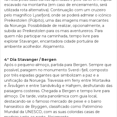
escavado na montanha (em caso de encerramento, será
utilizada rota alternativa). Continuação com um cruzeiro
pelo magnífico Lysefjord, onde se poderá admirar o icónico
Preikestolen (Púlpito), uma das imagens mais marcantes
da Noruega. Possibilidade de realizar, opcionalmente, a
subida ao Preikestolen para os mais aventureiros. Para
quem não participar na caminhada, tempo livre para
explorar Stavanger, encantadora cidade portuária de
ambiente acolhedor. Alojamento.
4º Dia Stavanger / Bergen
Após o pequeno-almoço, partida para Bergen. Sempre que
possível, paragem no monumento Sverd i fjell, composto
por três espadas gigantes que simbolizam a paz e a
unificação da Noruega. Travessia em ferry entre Mortavika
e Årsvågen e entre Sandvikvåg e Halhjem, desfrutando das
paisagens costeiras. Chegada a Bergen e tempo livre para
almoço. De tarde, visita panorâmica com guia local,
destacando-se o famoso mercado de peixe e o bairro
hanseático de Bryggen, classificado como Património
Mundial da UNESCO, com as suas coloridas casas de