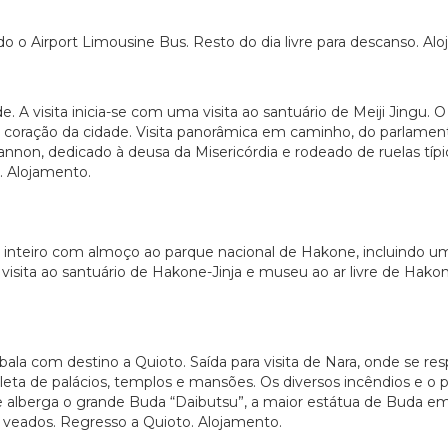
do o Airport Limousine Bus. Resto do dia livre para descanso. Al
. A visita inicia-se com uma visita ao santuário de Meiji Jingu. O
leno coração da cidade. Visita panorâmica em caminho, do parlam
Kannon, dedicado à deusa da Misericórdia e rodeado de ruelas t
e. Alojamento.
a inteiro com almoço ao parque nacional de Hakone, incluindo u
sita ao santuário de Hakone-Jinja e museu ao ar livre de Hakone.
com destino a Quioto. Saída para visita de Nara, onde se respi
pleta de palácios, templos e mansões. Os diversos incêndios e o
 que alberga o grande Buda “Daibutsu”, a maior estátua de Buda 
s veados. Regresso a Quioto. Alojamento.