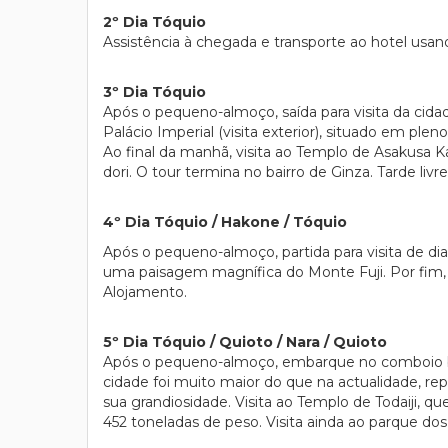
2º Dia Tóquio
Assistência à chegada e transporte ao hotel usan
3º Dia Tóquio
Após o pequeno-almoço, saída para visita da cidade
Palácio Imperial (visita exterior), situado em p
Ao final da manhã, visita ao Templo de Asakusa 
dori. O tour termina no bairro de Ginza. Tarde livr
4º Dia Tóquio / Hakone / Tóquio
Após o pequeno-almoço, partida para visita de di
uma paisagem magnífica do Monte Fuji. Por fim, vi
Alojamento.
5º Dia Tóquio / Quioto / Nara / Quioto
Após o pequeno-almoço, embarque no comboio bala 
cidade foi muito maior do que na actualidade, re
sua grandiosidade. Visita ao Templo de Todaiji,
452 toneladas de peso. Visita ainda ao parque do