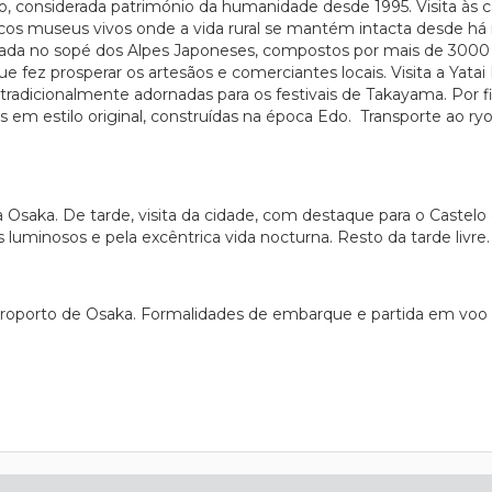
 considerada património da humanidade desde 1995. Visita às ca
cos museus vivos onde a vida rural se mantém intacta desde há
da no sopé dos Alpes Japoneses, compostos por mais de 300
 fez prosperar os artesãos e comerciantes locais. Visita a Yata
e tradicionalmente adornadas para os festivais de Takayama. Por f
 em estilo original, construídas na época Edo. Transporte ao r
Osaka. De tarde, visita da cidade, com destaque para o Castelo 
uminosos e pela excêntrica vida nocturna. Resto da tarde livre
eroporto de Osaka. Formalidades de embarque e partida em voo 