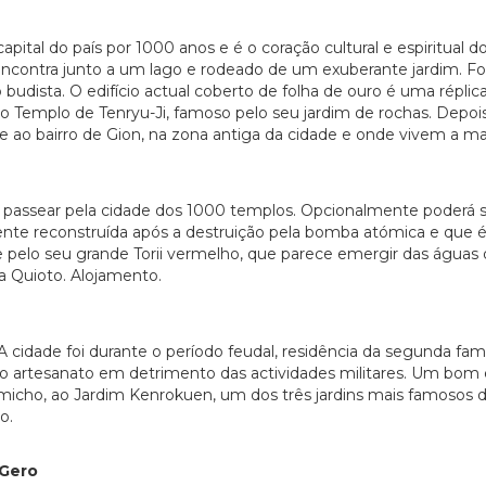
pital do país por 1000 anos e é o coração cultural e espiritual d
contra junto a um lago e rodeado de um exuberante jardim. Foi d
budista. O edifício actual coberto de folha de ouro é uma répli
 ao Templo de Tenryu-Ji, famoso pelo seu jardim de rochas. Depo
o bairro de Gion, na zona antiga da cidade e onde vivem a mai
passear pela cidade dos 1000 templos. Opcionalmente poderá ser
nte reconstruída após a destruição pela bomba atómica e que é h
e pelo seu grande Torii vermelho, que parece emergir das águas
 Quioto. Alojamento.
cidade foi durante o período feudal, residência da segunda fam
a do artesanato em detrimento das actividades militares. Um bom 
cho, ao Jardim Kenrokuen, um dos três jardins mais famosos do 
o.
 Gero