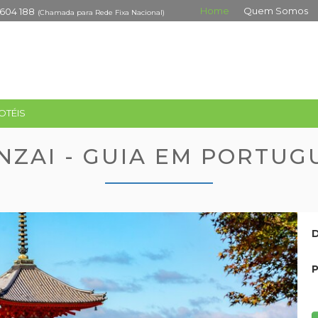
Home
Quem Somos
 604 188
(Chamada para Rede Fixa Nacional)
OTÉIS
NZAI - GUIA EM PORTUG
D
P