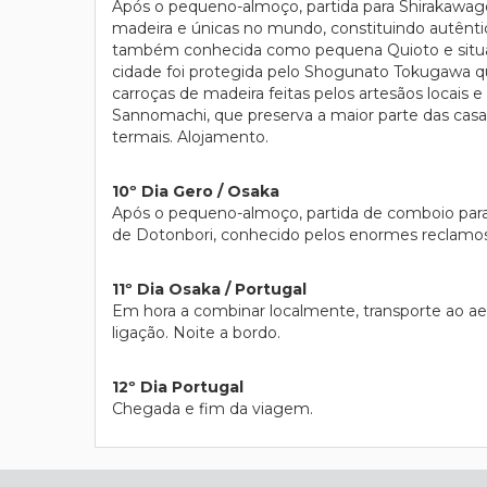
Após o pequeno-almoço, partida para Shirakawago,
madeira e únicas no mundo, constituindo autênti
também conhecida como pequena Quioto e situa
cidade foi protegida pelo Shogunato Tokugawa que
carroças de madeira feitas pelos artesãos locais 
Sannomachi, que preserva a maior parte das casas
termais. Alojamento.
10º Dia Gero / Osaka
Após o pequeno-almoço, partida de comboio para 
de Dotonbori, conhecido pelos enormes reclamos l
11º Dia Osaka / Portugal
Em hora a combinar localmente, transporte ao a
ligação. Noite a bordo.
12º Dia Portugal
Chegada e fim da viagem.