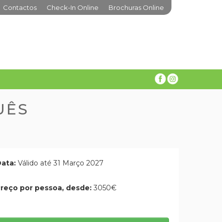
Contactos
Check-In Online
Brochuras Online
UÊS
ata:
Válido até 31 Março 2027
reço por pessoa, desde:
3050€