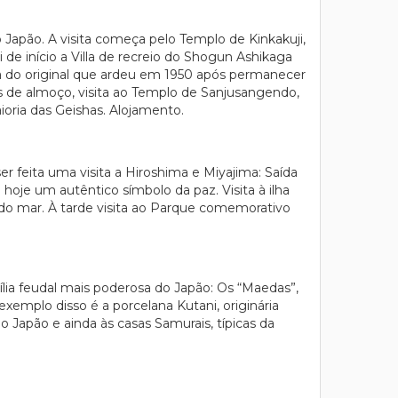
o Japão. A visita começa pelo Templo de Kinkakuji,
e início a Villa de recreio do Shogun Ashikaga
ca do original que ardeu em 1950 após permanecer
is de almoço, visita ao Templo de Sanjusangendo,
oria das Geishas. Alojamento.
 feita uma visita a Hiroshima e Miyajima: Saída
oje um autêntico símbolo da paz. Visita à ilha
 do mar. À tarde visita ao Parque comemorativo
ília feudal mais poderosa do Japão: Os “Maedas”,
exemplo disso é a porcelana Kutani, originária
Japão e ainda às casas Samurais, típicas da