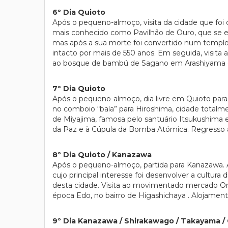
6º Dia Quioto
Após o pequeno-almoço, visita da cidade que foi ca
mais conhecido como Pavilhão de Ouro, que se en
mas após a sua morte foi convertido num templo 
intacto por mais de 550 anos. Em seguida, visita
ao bosque de bambú de Sagano em Arashiyama e a
7º Dia Quioto
Após o pequeno-almoço, dia livre em Quioto para 
no comboio “bala” para Hiroshima, cidade totalme
de Miyajima, famosa pelo santuário Itsukushima 
da Paz e à Cúpula da Bomba Atómica. Regresso a
8º Dia Quioto / Kanazawa
Após o pequeno-almoço, partida para Kanazawa. A 
cujo principal interesse foi desenvolver a cultur
desta cidade. Visita ao movimentado mercado Omi
época Edo, no bairro de Higashichaya . Alojament
9º Dia Kanazawa / Shirakawago / Takayama /