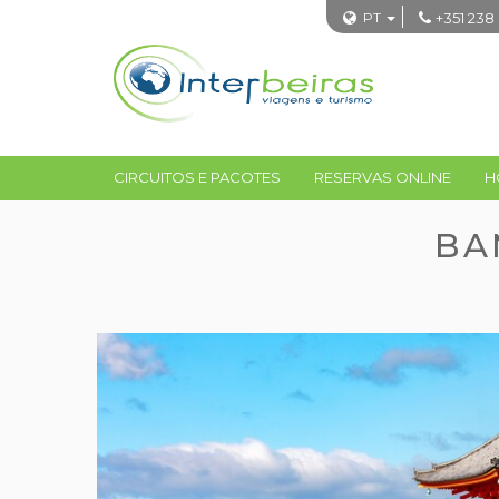
PT
+351 238
CIRCUITOS E PACOTES
RESERVAS ONLINE
H
BA