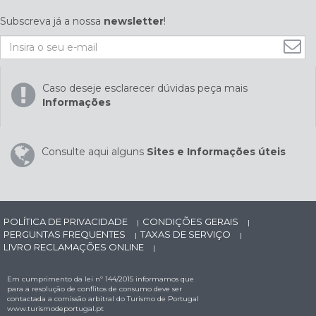
Subscreva já a nossa
newsletter
!
Caso deseje esclarecer dúvidas peça mais
Informações
Consulte aqui alguns
Sites e Informações úteis
POLÍTICA DE PRIVACIDADE
CONDIÇÕES GERAIS
|
|
PERGUNTAS FREQUENTES
TAXAS DE SERVIÇO
|
|
LIVRO RECLAMAÇÕES ONLINE
|
Em cumprimento da lei nº 144/2015 informamos que
para a resolução de conflitos de consumo deve ser
contactada a comissão arbitral do Turismo de Portugal
www.turismodeportugal.pt