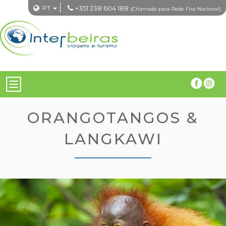
PT
+351 238 604 188
(Chamada para Rede Fixa Nacional)
ORANGOTANGOS &
LANGKAWI