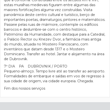
que a contorna. Construídas entre os séculos XIII e XVI,
estas muralhas medievais figuram entre algumas das
maiores fortificações alguma vez construídas. Visita
panorâmica deste centro cultural e turístico, berço de
importantes poetas, dramaturgos, pintores e matemáticos.
Passeie pelas ruas de mármore, contemple os edifícios
barrocos e deslumbre-se com o centro histórico,
Património da Humanidade, com destaque para a Catedral,
o Palácio Rector ou Knezev Dvor, a farmácia mais antiga
do mundo, situada no Mosteiro Franciscano, com
inventários que datam desde 1317 e o Mosteiro
Dominicano. Transfer ao hotel. Jantar e alojamento na área
de Dubrovnik.
7º DIA PA DUBROVNIK / PORTO
Pequeno-almoço. Tempo livre até ao transfer ao aeroporto.
Formalidades de embarque e saídas em voo de regresso à
sua cidade de origem, via cidade europeia. Chegada.
Fim dos nossos serviços