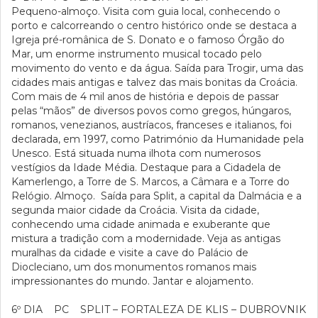
Pequeno-almoço. Visita com guia local, conhecendo o
porto e calcorreando o centro histórico onde se destaca a
Igreja pré-românica de S. Donato e o famoso Órgão do
Mar, um enorme instrumento musical tocado pelo
movimento do vento e da água. Saída para Trogir, uma das
cidades mais antigas e talvez das mais bonitas da Croácia.
Com mais de 4 mil anos de história e depois de passar
pelas “mãos” de diversos povos como gregos, húngaros,
romanos, venezianos, austríacos, franceses e italianos, foi
declarada, em 1997, como Património da Humanidade pela
Unesco. Está situada numa ilhota com numerosos
vestígios da Idade Média. Destaque para a Cidadela de
Kamerlengo, a Torre de S. Marcos, a Câmara e a Torre do
Relógio. Almoço. Saída para Split, a capital da Dalmácia e a
segunda maior cidade da Croácia. Visita da cidade,
conhecendo uma cidade animada e exuberante que
mistura a tradição com a modernidade. Veja as antigas
muralhas da cidade e visite a cave do Palácio de
Diocleciano, um dos monumentos romanos mais
impressionantes do mundo. Jantar e alojamento.
6º DIA PC SPLIT – FORTALEZA DE KLIS – DUBROVNIK