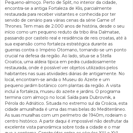
Pequeno-almoço. Perto de Split, no interior da cidade,
encontra-se a antiga Fortaleza de Klis, parcialmente
restaurada para receber visitantes e conhecida por ter
servido de cenário para várias cenas da série Game of
Thrones. Tem mais de 2.000 anos de história, desde o seu
início como um pequeno reduto da tribo ilíria Dalmatae,
passando por castelo real e residência de reis croatas, até à
sua expansão como fortaleza estratégica durante as
guerras contra o Império Otomano, tornando-se um ponto
crucial na defesa da região. Ao lado, situa-se a Stella
Croatica, uma aldeia típica em pedra cuidadosamente
restaurada, onde é possível ver objetos utilizados pelos
habitantes nas suas atividades diárias de antigamente. No
local, encontram-se ainda o Museu do Azeite e um
pequeno jardim botânico com plantas da região. A visita
incluí a fortaleza, museu do azeite e jardins. O programa
termina com almoço no local. Saída para Dubrovnik, a
Pérola do Adriático. Situada no extremo sul da Croácia, esta
cidade amuralhada é uma das mais belas do Mediterrâneo.
As suas muralhas com um perímetro de 1940m, rodeiam o
centro histórico. A partir daqui é impossível não desfrutar da
excelente vista panorâmica sobre toda a cidade e o mar