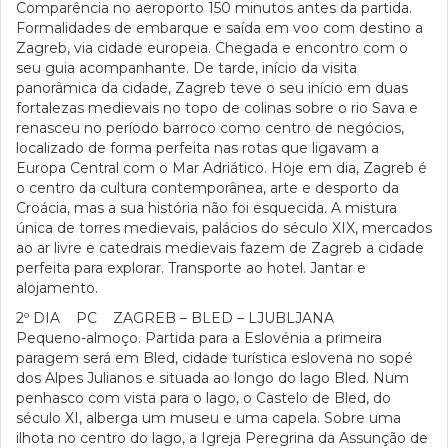
Comparência no aeroporto 150 minutos antes da partida.
Formalidades de embarque e saída em voo com destino a
Zagreb, via cidade europeia. Chegada e encontro com o
seu guia acompanhante. De tarde, início da visita
panorâmica da cidade, Zagreb teve o seu início em duas
fortalezas medievais no topo de colinas sobre o rio Sava e
renasceu no período barroco como centro de negócios,
localizado de forma perfeita nas rotas que ligavam a
Europa Central com o Mar Adriático. Hoje em dia, Zagreb é
o centro da cultura contemporânea, arte e desporto da
Croácia, mas a sua história não foi esquecida. A mistura
única de torres medievais, palácios do século XIX, mercados
ao ar livre e catedrais medievais fazem de Zagreb a cidade
perfeita para explorar. Transporte ao hotel. Jantar e
alojamento.
2º DIA PC ZAGREB – BLED – LJUBLJANA
Pequeno-almoço. Partida para a Eslovénia a primeira
paragem será em Bled, cidade turística eslovena no sopé
dos Alpes Julianos e situada ao longo do lago Bled. Num
penhasco com vista para o lago, o Castelo de Bled, do
século XI, alberga um museu e uma capela. Sobre uma
ilhota no centro do lago, a Igreja Peregrina da Assunção de