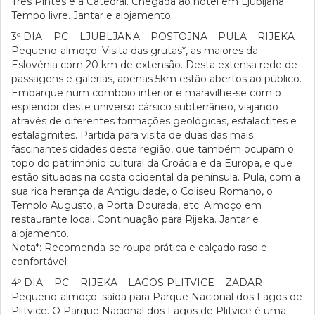
Três Pintes e a Catedral. Chegada ao hotel em Ljubljana.
Tempo livre. Jantar e alojamento.
3º DIA PC LJUBLJANA – POSTOJNA – PULA – RIJEKA
Pequeno-almoço. Visita das grutas*, as maiores da
Eslovénia com 20 km de extensão. Desta extensa rede de
passagens e galerias, apenas 5km estão abertos ao público.
Embarque num comboio interior e maravilhe-se com o
esplendor deste universo cársico subterrâneo, viajando
através de diferentes formações geológicas, estalactites e
estalagmites. Partida para visita de duas das mais
fascinantes cidades desta região, que também ocupam o
topo do património cultural da Croácia e da Europa, e que
estão situadas na costa ocidental da península. Pula, com a
sua rica herança da Antiguidade, o Coliseu Romano, o
Templo Augusto, a Porta Dourada, etc. Almoço em
restaurante local. Continuação para Rijeka. Jantar e
alojamento.
Nota*: Recomenda-se roupa prática e calçado raso e
confortável
4º DIA PC RIJEKA – LAGOS PLITVICE – ZADAR
Pequeno-almoço. saída para Parque Nacional dos Lagos de
Plitvice. O Parque Nacional dos Lagos de Plitvice é uma