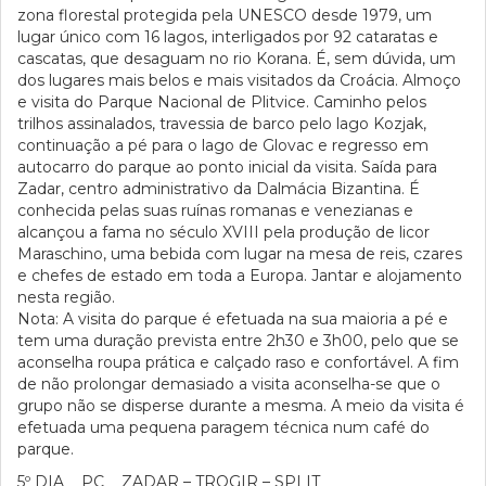
zona florestal protegida pela UNESCO desde 1979, um
lugar único com 16 lagos, interligados por 92 cataratas e
cascatas, que desaguam no rio Korana. É, sem dúvida, um
dos lugares mais belos e mais visitados da Croácia. Almoço
e visita do Parque Nacional de Plitvice. Caminho pelos
trilhos assinalados, travessia de barco pelo lago Kozjak,
continuação a pé para o lago de Glovac e regresso em
autocarro do parque ao ponto inicial da visita. Saída para
Zadar, centro administrativo da Dalmácia Bizantina. É
conhecida pelas suas ruínas romanas e venezianas e
alcançou a fama no século XVIII pela produção de licor
Maraschino, uma bebida com lugar na mesa de reis, czares
e chefes de estado em toda a Europa. Jantar e alojamento
nesta região.
Nota: A visita do parque é efetuada na sua maioria a pé e
tem uma duração prevista entre 2h30 e 3h00, pelo que se
aconselha roupa prática e calçado raso e confortável. A fim
de não prolongar demasiado a visita aconselha-se que o
grupo não se disperse durante a mesma. A meio da visita é
efetuada uma pequena paragem técnica num café do
parque.
5º DIA PC ZADAR – TROGIR – SPLIT