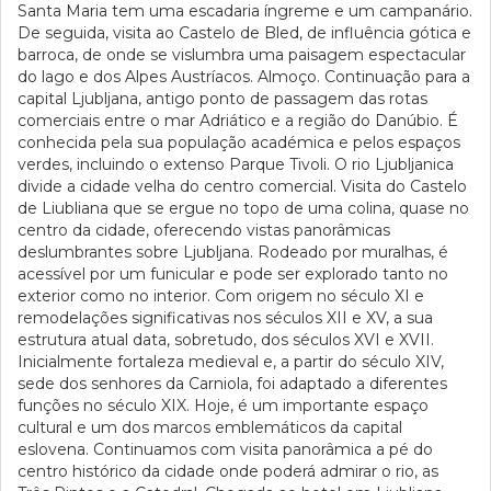
Santa Maria tem uma escadaria íngreme e um campanário.
De seguida, visita ao Castelo de Bled, de influência gótica e
barroca, de onde se vislumbra uma paisagem espectacular
do lago e dos Alpes Austríacos. Almoço. Continuação para a
capital Ljubljana, antigo ponto de passagem das rotas
comerciais entre o mar Adriático e a região do Danúbio. É
conhecida pela sua população académica e pelos espaços
verdes, incluindo o extenso Parque Tivoli. O rio Ljubljanica
divide a cidade velha do centro comercial. Visita do Castelo
de Liubliana que se ergue no topo de uma colina, quase no
centro da cidade, oferecendo vistas panorâmicas
deslumbrantes sobre Ljubljana. Rodeado por muralhas, é
acessível por um funicular e pode ser explorado tanto no
exterior como no interior. Com origem no século XI e
remodelações significativas nos séculos XII e XV, a sua
estrutura atual data, sobretudo, dos séculos XVI e XVII.
Inicialmente fortaleza medieval e, a partir do século XIV,
sede dos senhores da Carniola, foi adaptado a diferentes
funções no século XIX. Hoje, é um importante espaço
cultural e um dos marcos emblemáticos da capital
eslovena. Continuamos com visita panorâmica a pé do
centro histórico da cidade onde poderá admirar o rio, as