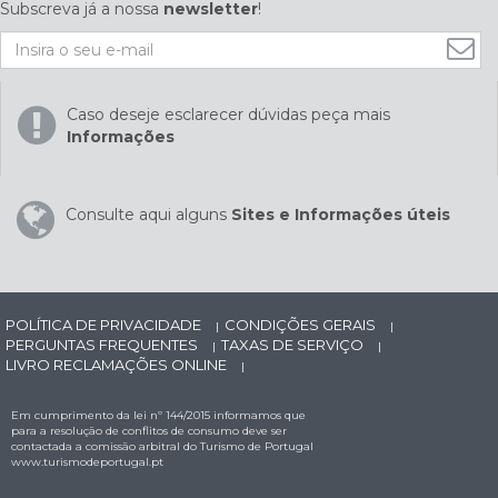
Subscreva já a nossa
newsletter
!
Caso deseje esclarecer dúvidas peça mais
Informações
Consulte aqui alguns
Sites e Informações úteis
POLÍTICA DE PRIVACIDADE
CONDIÇÕES GERAIS
|
|
PERGUNTAS FREQUENTES
TAXAS DE SERVIÇO
|
|
LIVRO RECLAMAÇÕES ONLINE
|
Em cumprimento da lei nº 144/2015 informamos que
para a resolução de conflitos de consumo deve ser
contactada a comissão arbitral do Turismo de Portugal
www.turismodeportugal.pt