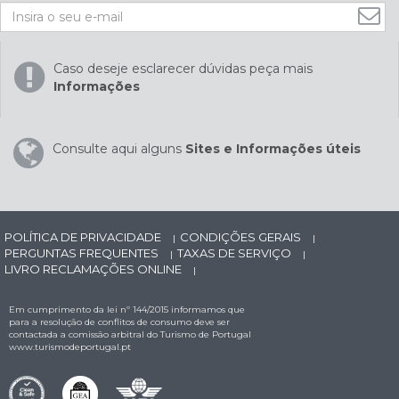
Caso deseje esclarecer dúvidas peça mais
Informações
Consulte aqui alguns
Sites e Informações úteis
POLÍTICA DE PRIVACIDADE
CONDIÇÕES GERAIS
|
|
PERGUNTAS FREQUENTES
TAXAS DE SERVIÇO
|
|
LIVRO RECLAMAÇÕES ONLINE
|
Em cumprimento da lei nº 144/2015 informamos que
para a resolução de conflitos de consumo deve ser
contactada a comissão arbitral do Turismo de Portugal
www.turismodeportugal.pt