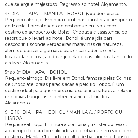
que se ergue majestoso. Regresso ao hotel. Alojamento.
4º DIA APA MANILA – BOHOL (voo doméstico)
Pequeno-almoço. Em hora combinar, transfer ao aeroporto
de Manila. Formalidades de embarque em voo com
destino ao aeroporto de Bohol. Chegada e assistência do
resort que o levará ao hotel. Bohol, é uma jóia para
descobrir. Esconde verdadeiras maravilhas da natureza,
além de possuir algumas praias encantadoras e está
localizada no coração do arquipélago das Filipinas. Resto do
dia livre. Alojamento.
5º ao 8º DIA APA BOHOL
Pequeno-almoço. Dia livre em Bohol, famosa pelas Colinas
de Chocolate, praias paradisíacas e pelo rio Loboc. É um
destino ideal para quem procura explorar a natureza, relaxar
em praias tranquilas e conhecer a rica cultura local.
Alojamento.
9º E 10º DIA PA BOHOL / MANILA /… / PORTO OU
LISBOA
Pequeno-almoço. Em hora a combinar, transfer do resort
ao aeroporto para formalidades de embarque em voo com
destino a Manila. Chegada, recolha de bagagem e transfer