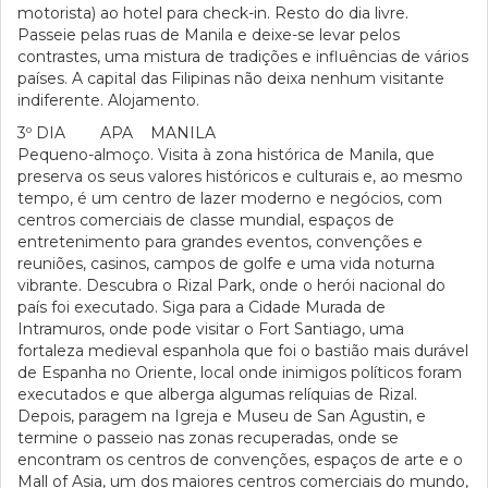
motorista) ao hotel para check-in. Resto do dia livre.
Passeie pelas ruas de Manila e deixe-se levar pelos
contrastes, uma mistura de tradições e influências de vários
países. A capital das Filipinas não deixa nenhum visitante
indiferente. Alojamento.
3º DIA APA MANILA
Pequeno-almoço. Visita à zona histórica de Manila, que
preserva os seus valores históricos e culturais e, ao mesmo
tempo, é um centro de lazer moderno e negócios, com
centros comerciais de classe mundial, espaços de
entretenimento para grandes eventos, convenções e
reuniões, casinos, campos de golfe e uma vida noturna
vibrante. Descubra o Rizal Park, onde o herói nacional do
país foi executado. Siga para a Cidade Murada de
Intramuros, onde pode visitar o Fort Santiago, uma
fortaleza medieval espanhola que foi o bastião mais durável
de Espanha no Oriente, local onde inimigos políticos foram
executados e que alberga algumas relíquias de Rizal.
Depois, paragem na Igreja e Museu de San Agustin, e
termine o passeio nas zonas recuperadas, onde se
encontram os centros de convenções, espaços de arte e o
Mall of Asia, um dos maiores centros comerciais do mundo,