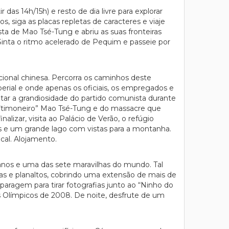
das 14h/15h) e resto de dia livre para explorar
, siga as placas repletas de caracteres e viaje
ta de Mao Tsé-Tung e abriu as suas fronteiras
inta o ritmo acelerado de Pequim e passeie por
cional chinesa. Percorra os caminhos deste
erial e onde apenas os oficiais, os empregados e
etar a grandiosidade do partido comunista durante
do “timoneiro” Mao Tsé-Tung e do massacre que
lizar, visita ao Palácio de Verão, o refúgio
ins e um grande lago com vistas para a montanha.
cal. Alojamento.
anos e uma das sete maravilhas do mundo. Tal
s e planaltos, cobrindo uma extensão de mais de
aragem para tirar fotografias junto ao “Ninho do
s Olímpicos de 2008. De noite, desfrute de um