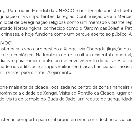
hang, Património Mundial da UNESCO e um templo budista tibet
regrinação mais importantes da região. Continuação para o Merca
um local de peregrinação religiosa como um mercado vibrante re
ao Mercado Norbulingkha, conhecido como o "Jardim das Jóias" e
s e chineses, e hoje funciona como um parque aberto ao público. 
(VOO)
sfer para o voo com destino a Xangai, via Chengdu (ligação no 
o e tecnológico. Na fronteira entre a cultura ocidental e orienta
ia livre para medir o pulso ao desenvolvimento do país nesta ci
rnos edifícios e antigos Shikumen (casas tradicionais), assis
 Transfer para o hotel. Alojamento.
orre mais alta da cidade, localizada no centro da zona financeira
norâmica a cidade de Xangai. Visita ao Pontão da Cidade, lugar 
e, visita do templo do Buda de Jade, um reduto de tranquilidad
nsfer ao aeroporto para embarque em voo com destino à sua cid