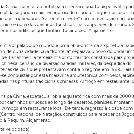
China. Transfer ao hotel para check-in (quarto disponível a partir 
ultural da segunda maior economia do mundo. Pegue nos pauzinhos
io dos imperadores, “saltou em frente” com a revolução comunis
mico e num dos destinos turísticos mais populares do mundo. S
odernos edifícios que tentam tocar o céu. Alojamento.
 o maior palácio do mundo e uma obra-prima da arquitetura tradi
 de outra cidade, cuja “fronteira” separava o povo do poder imp
ça de Tiananmen, a terceira maior do mundo, construída para proj
al chinesa, cenário de diversas paradas militares, da despedida 
enas de civis que protestavam contra o regime em 1989. Para fina
e-se conquistar por esta maravilha arquitetónica com belos jard
das nas pinturas tradicionais chinesas. Almoço em restaurante lo
ha da China, espetacular obra arquitetónica com mais de 2000 
or caminhos sinuosos ao longo de desertos, planícies, montanha
. Almoço em restaurante local. De tarde, regresso à cidade com p
 (Centro Nacional de Natação), construídos para receber os Jogo
to à Pequim. Alojamento.
 velocidade)