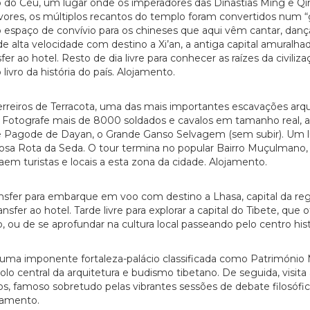
do Céu, um lugar onde os imperadores das Dinastias Ming e Qin
vores, os múltiplos recantos do templo foram convertidos num “gi
o espaço de convívio para os chineses que aqui vêm cantar, dançar
ta velocidade com destino a Xi’an, a antiga capital amuralhada
er ao hotel. Resto de dia livre para conhecer as raízes da civili
vro da história do país. Alojamento.
reiros de Terracota, uma das mais importantes escavações arqu
ra. Fotografe mais de 8000 soldados e cavalos em tamanho real, 
de Pagode de Dayan, o Grande Ganso Selvagem (sem subir). Um l
osa Rota da Seda. O tour termina no popular Bairro Muçulmano, 
em turistas e locais a esta zona da cidade. Alojamento.
sfer para embarque em voo com destino a Lhasa, capital da regi
ansfer ao hotel. Tarde livre para explorar a capital do Tibete, que
ão, ou de se aprofundar na cultura local passeando pelo centro his
, uma imponente fortaleza-palácio classificada como Patrimóni
lo central da arquitetura e budismo tibetano. De seguida, visit
nos, famoso sobretudo pelas vibrantes sessões de debate filosófi
jamento.