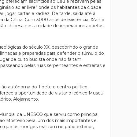
g ofereciam sacrifícios ao Céu e rezavam pelas
násio ao ar livre” onde os habitantes da cidade
, jogar cartas e xadrez. De tarde, saída até à
 da China. Com 3000 anos de existência, Xi’an é
zação chinesa nesta cidade de imperadores, poetas,
eológicas do século XX, descobrindo o grande
alinhadas e preparadas para defender o túmulo do
ugar de culto budista onde não faltam
passeando pelas ruas serpenteantes e estreitas e
ão autónoma do Tibete e centro político,
 oferece a oportunidade de visitar o icónico Museu
tórico. Alojamento.
o Mundial da UNESCO que serviu como principal
a ao Mosteiro Sera, um dos mais importantes e
co que os monges realizam no pátio exterior,