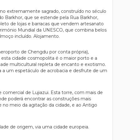
ano extremamente sagrado, construído no século
do Barkhor, que se estende pela Rua Barkhor,
pleto de lojas e barracas que vendem artesanato
 Património Mundial da UNESCO, que combina belos
Almoço incluído. Alojamento.
aeroporto de Chengdu por conta própria),
l, esta cidade cosmopolita é o maior porto e a
dade multicultural repleta de encanto e exotismo.
ta a um espetáculo de acrobacia e desfrute de um
 e comercial de Lujiazui. Esta torre, com mais de
onde poderá encontrar as construções mais
e no meio da agitação da cidade, e ao Antigo
ade de origem, via uma cidade europeia.