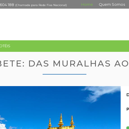
Home
Quem Somos
 604 188
(Chamada para Rede Fixa Nacional)
OTÉIS
IBETE: DAS MURALHAS A
D
P