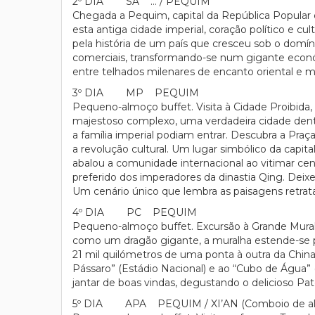
2º DIA SA … / PEQUIM
Chegada a Pequim, capital da República Popular da 
esta antiga cidade imperial, coração político e c
pela história de um país que cresceu sob o domín
comerciais, transformando-se num gigante econó
entre telhados milenares de encanto oriental e m
3º DIA MP PEQUIM
Pequeno-almoço buffet. Visita à Cidade Proibida,
majestoso complexo, uma verdadeira cidade dentro
a família imperial podiam entrar. Descubra a Pra
a revolução cultural. Um lugar simbólico da capit
abalou a comunidade internacional ao vitimar cent
preferido dos imperadores da dinastia Qing. Deix
Um cenário único que lembra as paisagens retrata
4º DIA PC PEQUIM
Pequeno-almoço buffet. Excursão à Grande Mural
como um dragão gigante, a muralha estende-se p
21 mil quilómetros de uma ponta à outra da China
Pássaro” (Estádio Nacional) e ao “Cubo de Água”
jantar de boas vindas, degustando o delicioso Pa
5º DIA APA PEQUIM / XI’AN (Comboio de alta