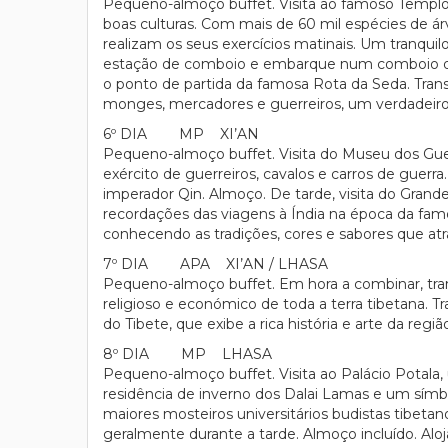
Pequeno-almoço buffet. Visita ao famoso Templo 
boas culturas. Com mais de 60 mil espécies de ár
realizam os seus exercícios matinais. Um tranquil
estação de comboio e embarque num comboio de al
o ponto de partida da famosa Rota da Seda. Transf
monges, mercadores e guerreiros, um verdadeiro li
6º DIA MP XI’AN
Pequeno-almoço buffet. Visita do Museu dos Guer
exército de guerreiros, cavalos e carros de guer
imperador Qin. Almoço. De tarde, visita do Gran
recordações das viagens à Índia na época da fam
conhecendo as tradições, cores e sabores que atra
7º DIA APA XI’AN / LHASA
Pequeno-almoço buffet. Em hora a combinar, tran
religioso e económico de toda a terra tibetana. Tr
do Tibete, que exibe a rica história e arte da regi
8º DIA MP LHASA
Pequeno-almoço buffet. Visita ao Palácio Potala
residência de inverno dos Dalai Lamas e um símbo
maiores mosteiros universitários budistas tibeta
geralmente durante a tarde. Almoço incluído. Alo