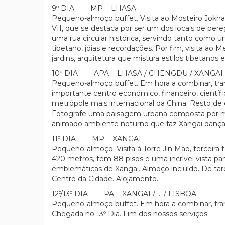
9º DIA MP LHASA
Pequeno-almoço buffet. Visita ao Mosteiro Jok
VII, que se destaca por ser um dos locais de pe
uma rua circular histórica, servindo tanto como 
tibetano, jóias e recordações. Por fim, visita 
jardins, arquitetura que mistura estilos tibetano
10º DIA APA LHASA / CHENGDU / XANGAI 
Pequeno-almoço buffet. Em hora a combinar, tran
importante centro económico, financeiro, científic
metrópole mais internacional da China. Resto de d
Fotografe uma paisagem urbana composta por mode
animado ambiente noturno que faz Xangai dançar.
11º DIA MP XANGAI
Pequeno-almoço. Visita à Torre Jin Mao, terceira t
420 metros, tem 88 pisos e uma incrível vista pa
emblemáticas de Xangai. Almoço incluído. De tard
Centro da Cidade. Alojamento.
12º/13º DIA PA XANGAI / … / LISBOA
Pequeno-almoço buffet. Em hora a combinar, tra
Chegada no 13º Dia. Fim dos nossos serviços.