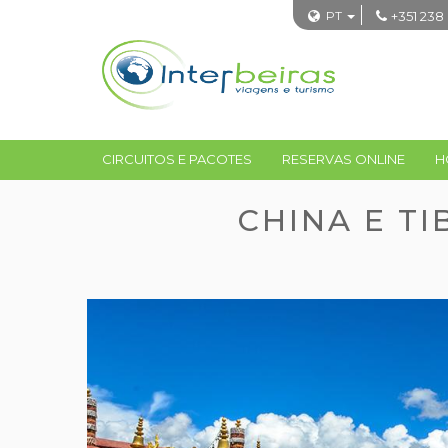
PT
+351 238
CIRCUITOS E PACOTES
RESERVAS ONLINE
H
CHINA E T