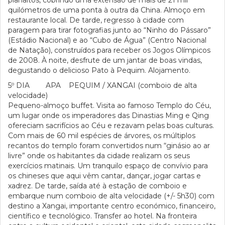
planaltos, cobrindo uma extensão de mais de 21 mil
quilómetros de uma ponta à outra da China. Almoço em
restaurante local. De tarde, regresso à cidade com
paragem para tirar fotografias junto ao “Ninho do Pássaro”
(Estádio Nacional) e ao “Cubo de Água” (Centro Nacional
de Natação), construídos para receber os Jogos Olímpicos
de 2008. À noite, desfrute de um jantar de boas vindas,
degustando o delicioso Pato à Pequim. Alojamento.
5º DIA APA PEQUIM / XANGAI (comboio de alta
velocidade)
Pequeno-almoço buffet. Visita ao famoso Templo do Céu,
um lugar onde os imperadores das Dinastias Ming e Qing
ofereciam sacrifícios ao Céu e rezavam pelas boas culturas.
Com mais de 60 mil espécies de árvores, os múltiplos
recantos do templo foram convertidos num “ginásio ao ar
livre” onde os habitantes da cidade realizam os seus
exercícios matinais. Um tranquilo espaço de convívio para
os chineses que aqui vêm cantar, dançar, jogar cartas e
xadrez. De tarde, saída até à estação de comboio e
embarque num comboio de alta velocidade (+/- 5h30) com
destino a Xangai, importante centro económico, financeiro,
científico e tecnológico. Transfer ao hotel. Na fronteira