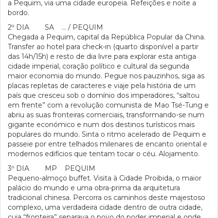
a Pequim, via uma cidade europeia. Refeições e noite a
bordo.
2º DIA SA … / PEQUIM
Chegada a Pequim, capital da República Popular da China.
Transfer ao hotel para check-in (quarto disponível a partir
das 14h/15h) e resto de dia livre para explorar esta antiga
cidade imperial, coração político e cultural da segunda
maior economia do mundo. Pegue nos pauzinhos, siga as
placas repletas de caracteres e viaje pela história de um
país que cresceu sob o domínio dos imperadores, “saltou
em frente” com a revolução comunista de Mao Tsé-Tung e
abriu as suas fronteiras comerciais, transformando-se num
gigante económico e num dos destinos turísticos mais
populares do mundo. Sinta o ritmo acelerado de Pequim e
passeie por entre telhados milenares de encanto oriental e
modernos edifícios que tentam tocar o céu. Alojamento.
3º DIA MP PEQUIM
Pequeno-almoço buffet. Visita à Cidade Proibida, o maior
palácio do mundo e uma obra-prima da arquitetura
tradicional chinesa. Percorra os caminhos deste majestoso
complexo, uma verdadeira cidade dentro de outra cidade,
cuja “fronteira” separava o povo do poder imperial e onde