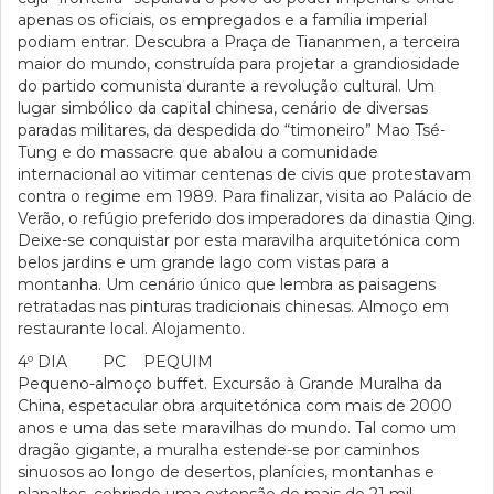
apenas os oficiais, os empregados e a família imperial
podiam entrar. Descubra a Praça de Tiananmen, a terceira
maior do mundo, construída para projetar a grandiosidade
do partido comunista durante a revolução cultural. Um
lugar simbólico da capital chinesa, cenário de diversas
paradas militares, da despedida do “timoneiro” Mao Tsé-
Tung e do massacre que abalou a comunidade
internacional ao vitimar centenas de civis que protestavam
contra o regime em 1989. Para finalizar, visita ao Palácio de
Verão, o refúgio preferido dos imperadores da dinastia Qing.
Deixe-se conquistar por esta maravilha arquitetónica com
belos jardins e um grande lago com vistas para a
montanha. Um cenário único que lembra as paisagens
retratadas nas pinturas tradicionais chinesas. Almoço em
restaurante local. Alojamento.
4º DIA PC PEQUIM
Pequeno-almoço buffet. Excursão à Grande Muralha da
China, espetacular obra arquitetónica com mais de 2000
anos e uma das sete maravilhas do mundo. Tal como um
dragão gigante, a muralha estende-se por caminhos
sinuosos ao longo de desertos, planícies, montanhas e