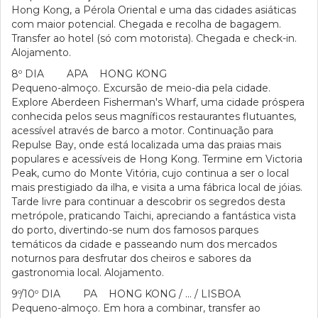
Hong Kong, a Pérola Oriental e uma das cidades asiáticas
com maior potencial. Chegada e recolha de bagagem.
Transfer ao hotel (só com motorista). Chegada e check-in.
Alojamento.
8º DIA APA HONG KONG
Pequeno-almoço. Excursão de meio-dia pela cidade.
Explore Aberdeen Fisherman's Wharf, uma cidade próspera
conhecida pelos seus magníficos restaurantes flutuantes,
acessível através de barco a motor. Continuação para
Repulse Bay, onde está localizada uma das praias mais
populares e acessíveis de Hong Kong. Termine em Victoria
Peak, cumo do Monte Vitória, cujo continua a ser o local
mais prestigiado da ilha, e visita a uma fábrica local de jóias.
Tarde livre para continuar a descobrir os segredos desta
metrópole, praticando Taichi, apreciando a fantástica vista
do porto, divertindo-se num dos famosos parques
temáticos da cidade e passeando num dos mercados
noturnos para desfrutar dos cheiros e sabores da
gastronomia local. Alojamento.
9º/10º DIA PA HONG KONG / … / LISBOA
Pequeno-almoço. Em hora a combinar, transfer ao