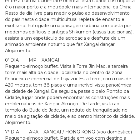
entre a cultura ocidental e oriental, esta cidade cosmopolita
é o maior porto e a metrópole mais internacional da China.
Resto de dia livre para medir o pulso ao desenvolvimento
do país nesta cidade multicultural repleta de encanto e
exotismo. Fotografe uma paisagem urbana composta por
modernos edifícios e antigos Shikumen (casas tradicionais),
assista a um espetáculo de acrobacia e desfrute de um
animado ambiente noturno que faz Xangai dançar.
Alojamento.
6º DIA MP XANGAI
Pequeno-almoço buffet. Visita à Torre Jin Mao, a terceira
torre mais alta da cidade, localizada no centro da zona
financeira e comercial de Lujiazui. Esta torre, com mais de
420 metros, tem 88 pisos e uma incrível vista panorâmica
da cidade de Xangai. De seguida, passeio pelo Pontão da
Cidade, lugar onde poderá encontrar as construções mais
emblemáticas de Xangai. Almoço. De tarde, visita ao
templo do Buda de Jade, um reduto de tranquilidade no
meio da agitação da cidade, e ao centro histórico da cidade.
Alojamento.
7º DIA APA XANGAI / HONG KONG (voo doméstico)
Pequeno-almoço buffet. Partida em voo com destino a