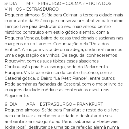
5º DIA MP FRIBURGO – COLMAR – ROTA DOS
VINHOS – ESTRASBURGO
Pequeno-almoço. Saída para Colmar, a terceira cidade mais
importante da Alsácia que conserva um atrativo património.
Tempo livre para desfrutar do seu maravilhoso centro
histórico construído em estilo gótico alemão, com a
Pequena Veneza, bairro de casas tradicionais alsacianas nas
margens do rio Launch. Continuação pela “Rota dos
Vinhos”. Almoço e visita de uma adega, onde realizaremos
uma degustação de vinhos. De seguida, conheceremos
Riquewihr, com as suas típicas casas alsacianas.
Continuação para Estrasburgo, sede do Parlamento
Europeu. Visita panorâmica do centro histórico, com a
Catedral gótica, o Bairro “La Petit France”, entre outros.
Pode admirar as fachadas da Catedral, com o maior livro de
imagens da idade média e as centenárias esculturas.
Alojamento.
6º DIA APA ESTRASBURGO – FRANKFURT
Pequeno-almoço. Saída para Frankfurt e resto do dia livre
para continuar a conhecer a cidade e desfrutar do seu
ambiente animado junto ao Reno, saborear a Ebebelwier
(cidra local), desfrutar de uma típica refeição alemã numa