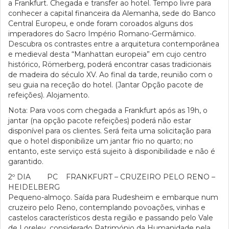
a Frankfurt. Chegada e transfer ao hotel. Tempo livre para
conhecer a capital financeira da Alemanha, sede do Banco
Central Europeu, e onde foram coroados alguns dos
imperadores do Sacro Império Romano-Germâmico.
Descubra os contrastes entre a arquitetura contemporânea
e medieval desta “Manhattan europeia” em cujo centro
histórico, Römerberg, poderá encontrar casas tradicionais
de madeira do século XV. Ao final da tarde, reunião com o
seu guia na receção do hotel. (Jantar Opção pacote de
refeições). Alojamento.
Nota: Para voos com chegada a Frankfurt após as 19h, o
jantar (na opção pacote refeições) poderá não estar
disponível para os clientes. Será feita uma solicitação para
que o hotel disponibilize um jantar frio no quarto; no
entanto, este serviço está sujeito à disponibilidade e não é
garantido.
2º DIA PC FRANKFURT – CRUZEIRO PELO RENO –
HEIDELBERG
Pequeno-almoço. Saída para Rudesheim e embarque num
cruzeiro pelo Reno, contemplando povoações, vinhas e
castelos característicos desta região e passando pelo Vale
de Loreley, considerado Património da Humanidade pela