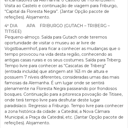
encantadores da Alemanha: o Castelo de Hohenzollern.
Visita ao Castelo e continuação de viagem para Friburgo,
“Capital da Floresta Negra”. (Jantar Opção pacote de
refeições). Alojamento.
4º DIA APA FRIBURGO (GUTACH – TRIBERG –
TITISEE)
Pequeno-almoço. Saída para Gutach onde teremos
oportunidade de visitar o museu ao ar livre de
Vogstbauernhof, para ficar a conhecer as mudanças que o
tempo provocou na vida desta região, conhecendo as
antigas casas rurais e os seus costumes. Saída para Triberg.
Tempo livre para conhecer as “Cascatas de Triberg”
(entrada incluída) que atingem até 163 m de altura e
possuem 7 níveis diferentes, consideradas umas das mais
famosas da Alemanha. É um lugar onde se sentirá
plenamente na Floresta Negra passeando por frondosos
bosques. Continuação para a pitoresca povoação de Titisee,
onde terá tempo livre para desfrutar deste lugar
paradisíaco. Regresso a Friburgo. Tempo livre para conhecer
a zona histórica da cidade: a Catedral, a Nova Câmara
Municipal, a Praça da Catedral, etc. (Jantar Opção pacote de
refeições). Alojamento.