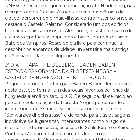
UNESCO. Desembarque e continuação até Heidelberg, nas
margens do rio Neckar. Almoço e visita panorâmica da
cidade, percorrendo o maravilhoso centro histórico onde se
destaca o Castelo Palatino. Considerado um dos edifícios
históricos mais famosos da Alemanha, o castelo é palco de
diversos espetáculos populares e bailes, entre os quais o
Baile dos Vampiros. Resto de dia livre para continuar a
descobrir os encantos da cidade universitária mais antiga
da Alemanha. Jantar e alojamento.
3º DIA APA HEIDELBERG – BADEN-BADEN –
ESTRADA PANORÂMICA DA FLORESTA NEGRA –
CASTELO DE HOHENZOLLERN – FRIBURGO
Pequeno-almoço. Partida para Baden-Baden. Tempo livre
nesta estação termal, um dos locais favoritos de férias da
burguesia alemã do século XIX. De seguida, dá-se início ao
percurso pelo coração da Floresta Negra, percorrendo a
impressionante Estrada Panorâmica conhecida como
“Schwarzwaldhochstrasse” e deixando para trás paisagens
inolvidáveis e lugares tão interessantes como o lago de
montanha Mummelsee, os picos de Schliffkopf e o Kniebis.
Continuação com destino a um dos locais mais