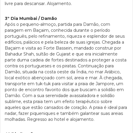
livre para descansar. Alojamento.
3º Dia Mumbai / Damão
Após o pequeno-almoço, partida para Damão, com
paragem em Baçaim, conhecida durante o período
português, pelo refinamento, riqueza e esplendor de seus
edifícios, palácios e pela beleza de suas igrejas. Chegada a
Baçaim e visita ao Forte Bassein, mandado construir por
Bahadur Shah, sultão de Gujarat e que era inicialmente
parte duma cadeia de fortes destinados a proteger a costa
contra os portugueses e os piratas. Continuação para
Damão, situada na costa oeste da Índia, no mar Arábico,
local exótico abençoado com sol, areia e mar. À chegada,
transporte em tuk-tuk para visitar a praia de Jampore, um
ponto de encontro favorito dos que buscam a solidão em
Damão. Com a sua serenidade avassaladora e solidão
sublime, esta praia tem um efeito terapêutico sobre
aqueles que estão cansados de coração. A praia é ideal para
nadar, fazer piqueniques e também galantear suas areias
molhadas. Regresso ao hotel e alojamento.