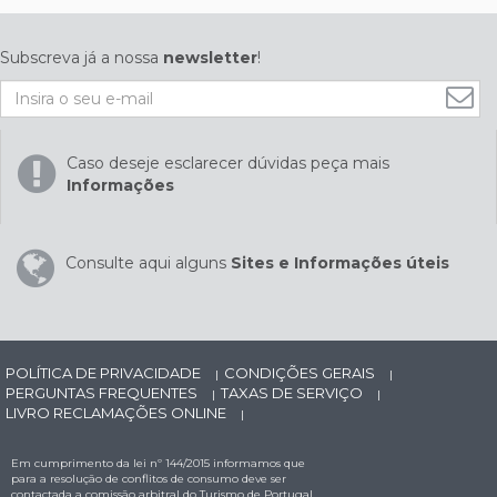
Subscreva já a nossa
newsletter
!
Caso deseje esclarecer dúvidas peça mais
Informações
Consulte aqui alguns
Sites e Informações úteis
POLÍTICA DE PRIVACIDADE
CONDIÇÕES GERAIS
|
|
PERGUNTAS FREQUENTES
TAXAS DE SERVIÇO
|
|
LIVRO RECLAMAÇÕES ONLINE
|
Em cumprimento da lei nº 144/2015 informamos que
para a resolução de conflitos de consumo deve ser
contactada a comissão arbitral do Turismo de Portugal