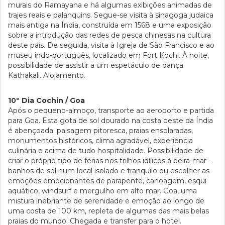
murais do Ramayana e há algumas exibições animadas de
trajes reais e palanquins. Segue-se visita à sinagoga judaica
mais antiga na Índia, construída em 1568 e uma exposição
sobre a introdução das redes de pesca chinesas na cultura
deste país. De seguida, visita à Igreja de São Francisco e ao
museu indo-português, localizado em Fort Kochi. À noite,
possibilidade de assistir a um espetáculo de dança
Kathakali. Alojamento.
10º Dia Cochin / Goa
Após o pequeno-almoço, transporte ao aeroporto e partida
para Goa. Esta gota de sol dourado na costa oeste da Índia
é abençoada: paisagem pitoresca, praias ensolaradas,
monumentos históricos, clima agradável, experiência
culinária e acima de tudo hospitalidade. Possibilidade de
criar o próprio tipo de férias nos trilhos idílicos à beira-mar -
banhos de sol num local isolado e tranquilo ou escolher as
emoções emocionantes de parapente, canoagem, esqui
aquático, windsurf e mergulho em alto mar. Goa, uma
mistura inebriante de serenidade e emoção ao longo de
uma costa de 100 km, repleta de algumas das mais belas
praias do mundo. Chegada e transfer para o hotel.