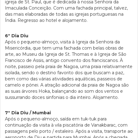
igreja de St. Paul, que é dedicada à nossa Senhora da
Imaculada Conceição. Com uma fachada principal, talvez,
das mais elaboradas de todas as igrejas portuguesas na
Índia. Regresso ao hotel e alojamento.
6º Dia Diu
Após o pequeno-almoço, visita à Igreja da Senhora da
Misericórdia, que tem uma fachada com belas obras de
arte, ao Museu da Igreja de St. Thomas e à Igreja de São
Francisco de Assis, antigo convento dos franciscanos. À
noite, passeio pela praia de Nagoa, uma praia relativamente
isolada, sendo o destino favorito dos que buscam a paz,
bem como das várias atividades aquáticas, passeios de
camelo e pónei. A atração adicional da praia de Nagoa são
as suas árvores Hoka, balançando ao som dos ventos e
sussurrando doces sinfonias o dia inteiro. Alojamento.
7º Dia Diu / Mumbai
Após o pequeno-almoço, saída em tuk-tuk para
continuação da visita à vila piscatória de Vanakbarac, com
passagens pelo porto / estaleiro. Após a visita, transporte ao
aeroporto de Diu e partida para Mumbai. Após a chegada,