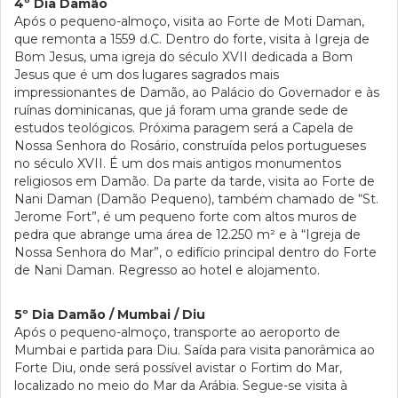
4º Dia Damão
Após o pequeno-almoço, visita ao Forte de Moti Daman,
que remonta a 1559 d.C. Dentro do forte, visita à Igreja de
Bom Jesus, uma igreja do século XVII dedicada a Bom
Jesus que é um dos lugares sagrados mais
impressionantes de Damão, ao Palácio do Governador e às
ruínas dominicanas, que já foram uma grande sede de
estudos teológicos. Próxima paragem será a Capela de
Nossa Senhora do Rosário, construída pelos portugueses
no século XVII. É um dos mais antigos monumentos
religiosos em Damão. Da parte da tarde, visita ao Forte de
Nani Daman (Damão Pequeno), também chamado de “St.
Jerome Fort”, é um pequeno forte com altos muros de
pedra que abrange uma área de 12.250 m² e à “Igreja de
Nossa Senhora do Mar”, o edifício principal dentro do Forte
de Nani Daman. Regresso ao hotel e alojamento.
5º Dia Damão / Mumbai / Diu
Após o pequeno-almoço, transporte ao aeroporto de
Mumbai e partida para Diu. Saída para visita panorâmica ao
Forte Diu, onde será possível avistar o Fortim do Mar,
localizado no meio do Mar da Arábia. Segue-se visita à