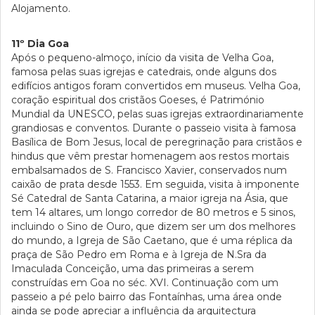
Alojamento.
11º Dia Goa
Após o pequeno-almoço, início da visita de Velha Goa,
famosa pelas suas igrejas e catedrais, onde alguns dos
edifícios antigos foram convertidos em museus. Velha Goa,
coração espiritual dos cristãos Goeses, é Património
Mundial da UNESCO, pelas suas igrejas extraordinariamente
grandiosas e conventos. Durante o passeio visita à famosa
Basílica de Bom Jesus, local de peregrinação para cristãos e
hindus que vêm prestar homenagem aos restos mortais
embalsamados de S. Francisco Xavier, conservados num
caixão de prata desde 1553. Em seguida, visita à imponente
Sé Catedral de Santa Catarina, a maior igreja na Ásia, que
tem 14 altares, um longo corredor de 80 metros e 5 sinos,
incluindo o Sino de Ouro, que dizem ser um dos melhores
do mundo, a Igreja de São Caetano, que é uma réplica da
praça de São Pedro em Roma e à Igreja de N.Sra da
Imaculada Conceição, uma das primeiras a serem
construídas em Goa no séc. XVI. Continuação com um
passeio a pé pelo bairro das Fontaínhas, uma área onde
ainda se pode apreciar a influência da arquitectura