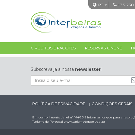
PT
+351 238
CIRCUITOS E PACOTES
RESERVAS ONLINE
H
Subscreva já a nossa
newsletter
!
POLÍTICA DE PRIVACIDADE
CONDIÇÕES GERAIS
|
Em cumprimento da lei nº 144/2015 informamos que para a resolução
Turismo de Portugal
www.turismodeportugal.pt