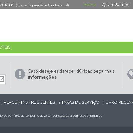
Home
Quem Somos
 604 188
(Chamada para Rede Fixa Nacional)
OTÉIS
Caso deseje esclarecer dúvidas peça mais
Informações
PERGUNTAS FREQUENTES
TAXAS DE SERVIÇO
LIVRO RECL
|
|
|
 de conflitos de consumo deve ser contactada a comissão arbitral do