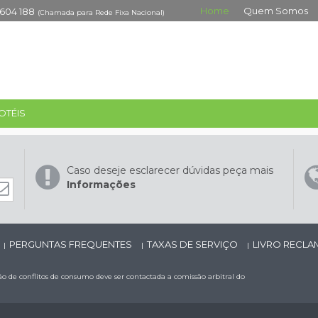
Home
Quem Somos
 604 188
(Chamada para Rede Fixa Nacional)
OTÉIS
Caso deseje esclarecer dúvidas peça mais
Informações
PERGUNTAS FREQUENTES
TAXAS DE SERVIÇO
LIVRO RECL
|
|
|
 de conflitos de consumo deve ser contactada a comissão arbitral do