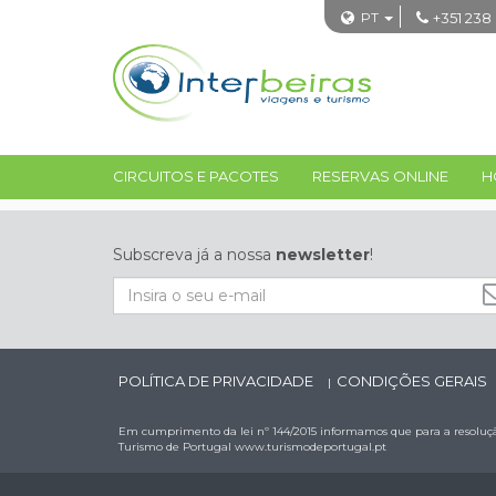
PT
+351 238
CIRCUITOS E PACOTES
RESERVAS ONLINE
H
Subscreva já a nossa
newsletter
!
POLÍTICA DE PRIVACIDADE
CONDIÇÕES GERAIS
|
Em cumprimento da lei nº 144/2015 informamos que para a resolução
Turismo de Portugal
www.turismodeportugal.pt