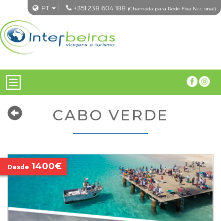
PT
+351 238 604 188
(Chamada para Rede Fixa Nacional)
CABO VERDE
1400€
Desde