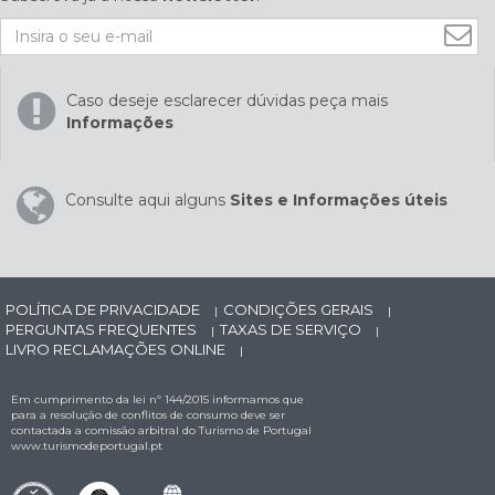
Caso deseje esclarecer dúvidas peça mais
Informações
Consulte aqui alguns
Sites e Informações úteis
POLÍTICA DE PRIVACIDADE
CONDIÇÕES GERAIS
|
|
PERGUNTAS FREQUENTES
TAXAS DE SERVIÇO
|
|
LIVRO RECLAMAÇÕES ONLINE
|
Em cumprimento da lei nº 144/2015 informamos que
para a resolução de conflitos de consumo deve ser
contactada a comissão arbitral do Turismo de Portugal
www.turismodeportugal.pt